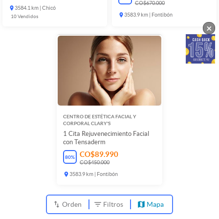
CO$670.000
3584.1 km | Chicó
3583.9 km | Fontibón
10
Vendidos
×
CENTRO DE ESTÉTICA FACIAL Y
CORPORAL CLARY'S
1 Cita Rejuvenecimiento Facial
con Tensaderm
CO$89.990
80
%
CO$450.000
3583.9 km | Fontibón
Orden
Filtros
Mapa