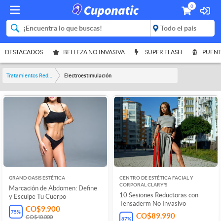
0
DESTACADOS
BELLEZA NO INVASIVA
SUPER FLASH
PUENT
Tratamientos Reductores
Electroestimulación
GRAND OASIS ESTÉTICA
CENTRO DE ESTÉTICA FACIAL Y
CORPORAL CLARY'S
Marcación de Abdomen: Define
10 Sesiones Reductoras con
y Esculpe Tu Cuerpo
Tensaderm No Invasivo
CO$9.900
75
%
CO$89.990
CO$40.000
87
%