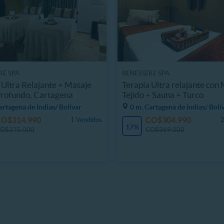
RE SPA
BENESSERE SPA
 Ultra Relajante + Masaje
Terapia Ultra relajante con
Profundo, Cartagena
Tejido + Sauna + Turco
artagena de Indias/ Bolívar
0 m, Cartagena de Indias/ Bolí
CO$314.990
CO$304.990
1 Vendidos
2
17%
O$375.000
CO$369.000