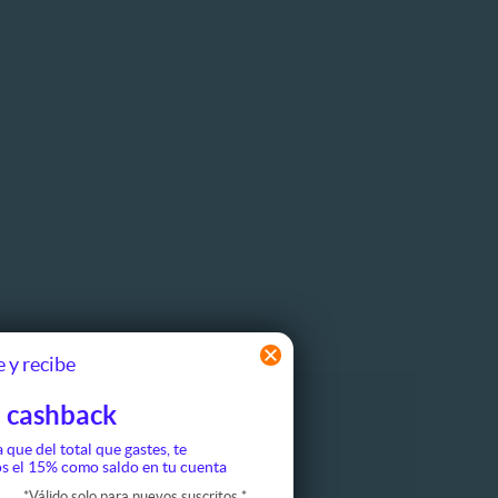
 y recibe
 cashback
Otros
a que del total que gastes, te
s el 15% como saldo en tu cuenta
de peso
*
Válido solo para nuevos suscritos
*