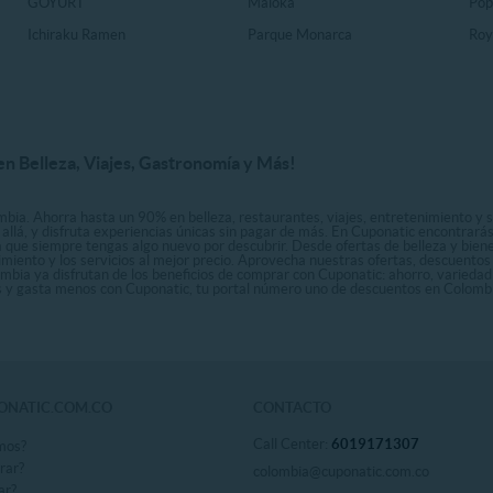
GOYURT
Maloka
Pop
Ichiraku Ramen
Parque Monarca
Roy
n Belleza, Viajes, Gastronomía y Más!
bia. Ahorra hasta un 90% en belleza, restaurantes, viajes, entretenimiento y se
allá, y disfruta experiencias únicas sin pagar de más. En Cuponatic encontrar
a que siempre tengas algo nuevo por descubrir. Desde ofertas de belleza y biene
nimiento y los servicios al mejor precio. Aprovecha nuestras ofertas, descuento
ombia ya disfrutan de los beneficios de comprar con Cuponatic: ahorro, variedad
ás y gasta menos con Cuponatic, tu portal número uno de descuentos en Colomb
ONATIC.COM.CO
CONTACTO
Call Center:
6019171307
mos?
rar?
colombia@cuponatic.com.co
ar?