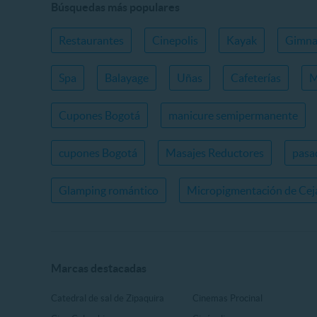
Búsquedas más populares
Restaurantes
Cinepolis
Kayak
Gimna
Spa
Balayage
Uñas
Cafeterías
M
Cupones Bogotá
manicure semipermanente
cupones Bogotá
Masajes Reductores
pasa
Glamping romántico
Micropigmentación de Cej
Marcas destacadas
Catedral de sal de Zipaquira
Cinemas Procinal