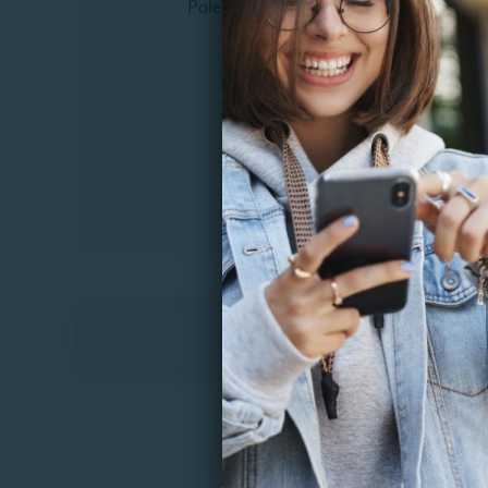
Pole dance
Bruxis
Desgast
Extracc
Frenillo
Higiene
Resinas
Otros