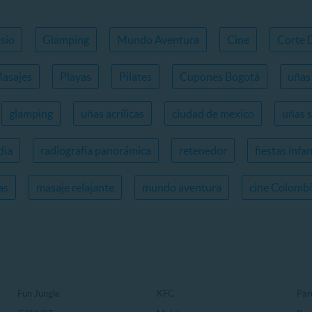
sio
Glamping
Mundo Aventura
Cine
Corte 
asajes
Playas
Pilates
Cupones Bogotá
uñas 
glamping
uñas acrílicas
ciudad de mexico
uñas 
dia
radiografía panorámica
retenedor
fiestas infan
as
masaje relajante
mundo aventura
cine Colomb
Fun Jungle
KFC
Par