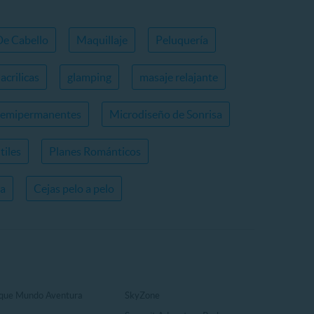
De Cabello
Maquillaje
Peluquería
acrilicas
glamping
masaje relajante
semipermanentes
Microdiseño de Sonrisa
tiles
Planes Románticos
ia
Cejas pelo a pelo
que Mundo Aventura
SkyZone