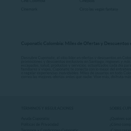
Cine Colombia
Cinépolis
Cinemark
Circo las vegas fantasy
Cuponatic Colombia: Miles de Ofertas y Descuentos e
Descubre Cuponatic, el sitio líder en ofertas y descuentos en Colom
promociones y descuentos exclusivos en Santiago, regiones y más 
escapadas, salud, productos y servicios, actualizados cada día par
familiares y viajes, Cuponatic te conecta con lo mejor del entrete
o regalar experiencias inolvidables. Miles de usuarios en todo Col
correo las mejores ofertas antes que nadie. Vive más, disfruta m
TÉRMINOS Y REGULACIONES
SOBRE CUP
Ayuda Cuponatic
¿Quiénes so
Políticas de Privacidad
¿Cómo comp
Terminos y Condiciones Cuponatic
¿Cómo regal