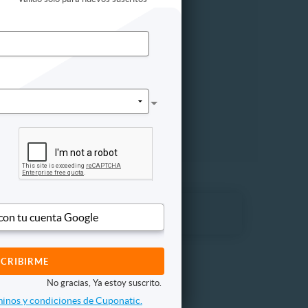
ogía
icación
infático
 oriental
ista
ogía
ctico
ión
 con tu cuenta Google
No gracias, Ya estoy suscrito.
inos y condiciones de Cuponatic.