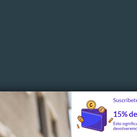
Suscríbete
15% de
Spa y Relajación
Salud
Esto signific
devolveremo
eamiento
Auriculoterapia
Control 