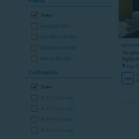
Precio
Todos
Hasta $25.000
$25.000 a $35.000
BENESSE
$35.000 a $55.000
Terapia
Tejido 
Más de $55.000
0 m, C
Calificación
16%
C
Todos
o más
o más
o más
o más