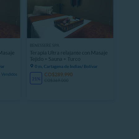
BENESSERE SPA
 Masaje
Terapia Ultra relajante con Masaje
Tejido + Sauna + Turco
var
0 m, Cartagena de Indias/ Bolívar
CO$289.990
 Vendidos
21%
CO$369.000