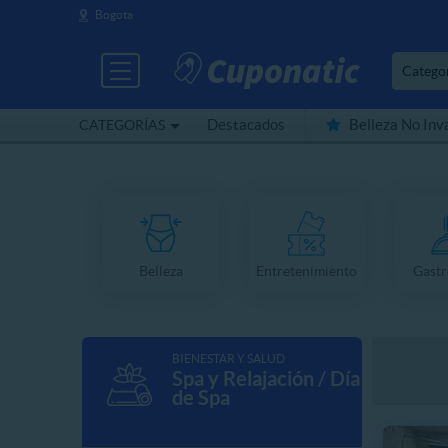
Bogota
Catego
Destacados
Belleza No Inv
CATEGORÍAS
Cerca de mí
Belleza
Entretenimiento
Gast
BIENESTAR Y SALUD
Spa y Relajación / Día
de Spa