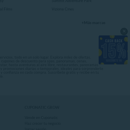
sy
Summit Adventure Park
al Films
Viziona Cines
+Más marcas
×
rvicios, todo en un solo lugar. Explora miles de ofertas,
ás cupones de descuento para spas, panoramas, cenas,
star, hasta aventuras al aire libre, restaurantes, panoramas
s y promociones diarias o temporales, ideales para sorprenderte
 y confianza en cada compra. Suscríbete gratis y recibe en tu
ia.
CUPONATIC GROW
Vende en Cuponatic
Haz crecer tu negocio
Iniciar sesión