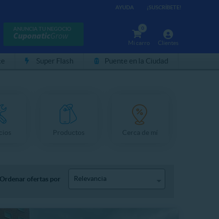
AYUDA
¡SUSCRÍBETE!
0
ANUNCIA TU NEGOCIO
Mi carro
Clientes
te
Super Flash
Puente en la Ciudad
cios
Productos
Cerca de mí
Relevancia
Ordenar ofertas por