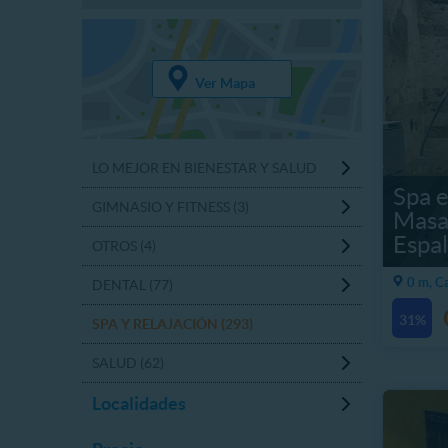
Ver Mapa
LO MEJOR EN BIENESTAR Y SALUD
Spa e
GIMNASIO Y FITNESS (3)
Masa
Espal
OTROS (4)
0 m, C
DENTAL (77)
31%
SPA Y RELAJACIÓN (293)
SALUD (62)
Localidades