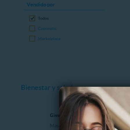
Vendido por
Todos
Cuponatic
Marketplace
Bienestar y salud
Gimnasio y Fitness
Dental
Masajes
Blanqu