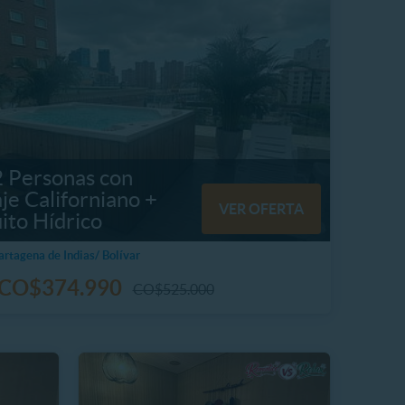
2 Personas con
je Californiano +
VER OFERTA
ito Hídrico
artagena de Indias/ Bolívar
CO$374.990
CO$525.000