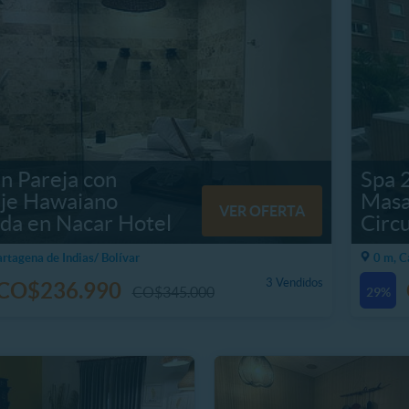
n Pareja con
Spa 
je Hawaiano
Masa
VER OFERTA
da en Nacar Hotel
Circu
artagena de Indias/ Bolívar
0 m, C
3 Vendidos
CO$236.990
CO$345.000
29%