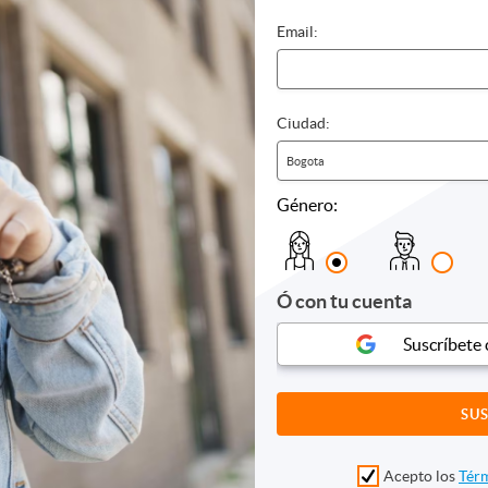
mo
Chocolaterapia
Dermatol
e
Día de Spa
Desintox
Email:
iones
Jacuzzi
Drenaje l
s
Masajes
Medicina
Piedras calientes
Nutricion
Reflexología
Oftalmol
Ciudad:
Reiki
Quiroprá
Bogota
Sauna
Reiki
Spa
Tonificac
Género:
Otros
Otros
Ó con tu cuenta
Suscríbete
Acepto los
Térm