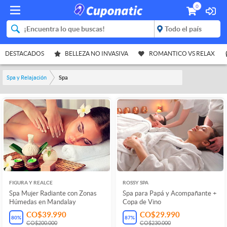
0
DESTACADOS
BELLEZA NO INVASIVA
ROMANTICO VS RELAX
Spa y Relajación
Spa
FIGURA Y REALCE
ROSSY SPA
Spa Mujer Radiante con Zonas
Spa para Papá y Acompañante +
Húmedas en Mandalay
Copa de Vino
CO$39.990
CO$29.990
80
%
87
%
CO$200.000
CO$230.000