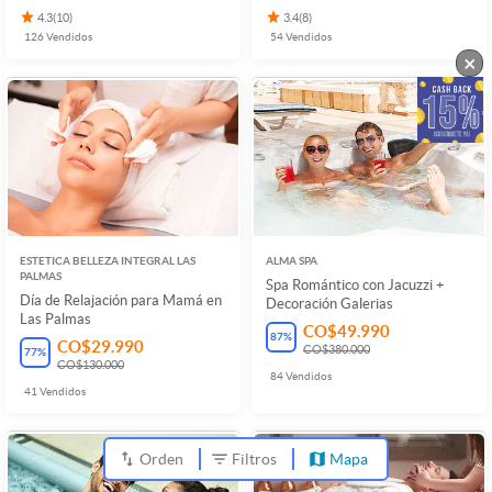
4.3
(
10
)
3.4
(
8
)
126
Vendidos
54
Vendidos
×
ESTETICA BELLEZA INTEGRAL LAS
ALMA SPA
PALMAS
Spa Romántico con Jacuzzi +
Día de Relajación para Mamá en
Decoración Galerias
Las Palmas
CO$49.990
87
%
CO$29.990
CO$380.000
77
%
CO$130.000
84
Vendidos
41
Vendidos
Orden
Filtros
Mapa