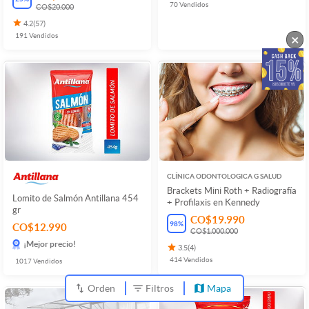
70
Vendidos
CO$20.000
4.2
(
57
)
191
Vendidos
×
CLÍNICA ODONTOLOGICA G SALUD
Brackets Mini Roth + Radiografía
Lomito de Salmón Antillana 454
+ Profilaxis en Kennedy
gr
CO$19.990
98
%
CO$12.990
CO$1.000.000
¡Mejor precio!
3.5
(
4
)
414
Vendidos
1017
Vendidos
Orden
Filtros
Mapa