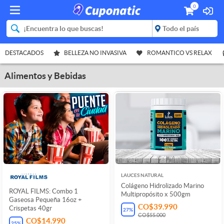
0
DESTACADOS
BELLEZA NO INVASIVA
ROMANTICO VS RELAX
Alimentos y Bebidas
LAUCES NATURAL
Colágeno Hidrolizado Marino
ROYAL FILMS: Combo 1
Multipropósito x 500gm
Gaseosa Pequeña 16oz +
CO$39.990
Crispetas 40gr
27
%
CO$55.000
CO$14.990
25
%