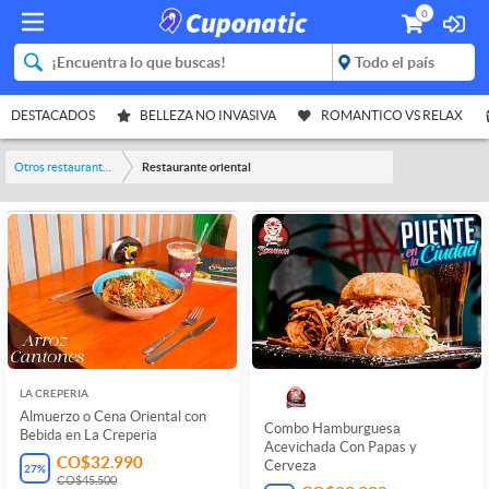
0
DESTACADOS
BELLEZA NO INVASIVA
ROMANTICO VS RELAX
Otros restaurantes y bares
Restaurante oriental
LA CREPERIA
Almuerzo o Cena Oriental con
Combo Hamburguesa
Bebida en La Creperia
Acevichada Con Papas y
CO$32.990
Cerveza
27
%
CO$45.500