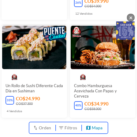
CO$39.990
26
%
CO$54.000
12
Vendidos
×
Un Rollo de Sushi Diferente Cada
Combo Hamburguesa
Día en Sushiman
Acevichada Con Papas y
Cerveza
CO$24.990
33
%
CO$34.990
CO$37.300
40
%
CO$58.000
4
Vendidos
Orden
Filtros
Mapa