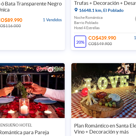
Trufas + Decoración + Des
 ó Bata Transparente Negro
Única
16648.1 km, El Poblado
Noche Romántica
CO$89.990
1 Vendidos
Barrio Poblado
O$116.000
Hotel 4 Estrellas
CO$439.990
1
20%
CO$549.900
Plan Romántico en Santa El
 ENSUEÑO HOTEL
Vino + Decoración y más
Romántica para Pareja