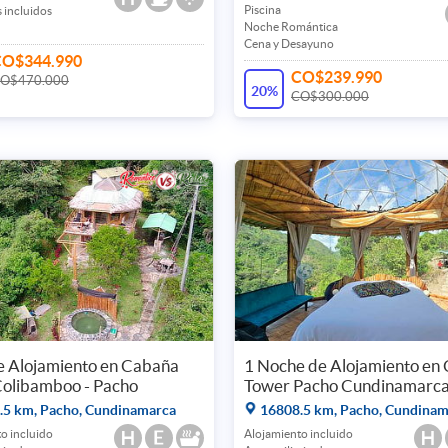
Piscina
 incluidos
Noche Romántica
Cena y Desayuno
CO$344.990
CO$239.990
O$470.000
20%
CO$300.000
e Alojamiento en Cabaña
1 Noche de Alojamiento en
Colibamboo - Pacho
Tower Pacho Cundinamarc
5 km, Pacho, Cundinamarca
16808.5 km, Pacho, Cundinam
o incluido
Alojamiento incluido