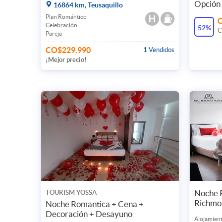
Opción 
16864 km, Teusaquillo
Plan Romántico
Celebración
52%
C
Pareja
CO$229.990
1 Vendidos
¡Mejor precio!
Noche R
TOURISM YOSSA
Richmo
Noche Romantica + Cena +
Decoración + Desayuno
Alojamient