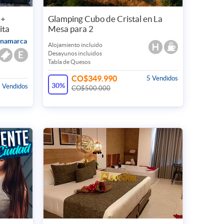
 +
Glamping Cubo de Cristal en La
ita
Mesa para 2
inamarca
Alojamiento incluido
Desayunos incluidos
Tabla de Quesos
CO$349.990
5 Vendidos
30%
 Vendidos
CO$500.000