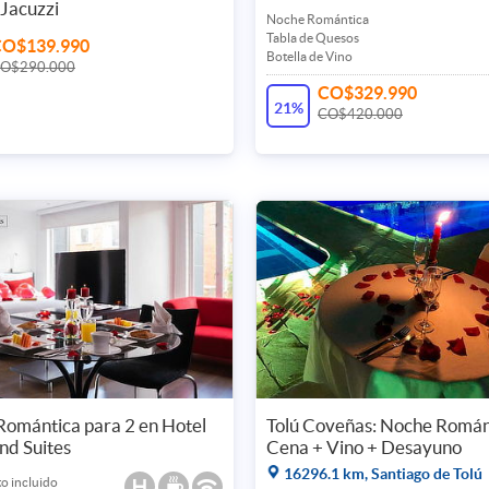
Jacuzzi
Noche Romántica
Tabla de Quesos
CO$139.990
Botella de Vino
O$290.000
CO$329.990
21%
CO$420.000
omántica para 2 en Hotel
Tolú Coveñas: Noche Román
nd Suites
Cena + Vino + Desayuno
16296.1 km, Santiago de Tolú
o incluido