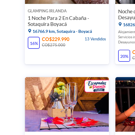
Noche d
GLAMPING IRLANDA
Desayu
1 Noche Para 2 En Cabaña -
Sotaquira Boyacá
16826.
16766.9 km, Sotaquira - Boyacá
Alojamient
Servicios 
CO$229.990
13 Vendidos
Desayunos
16%
CO$275.000
20%
C