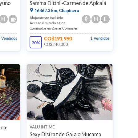
ayuno
Samma Ditthi -Carmen de Apicalá
16862.3 km, Chapinero
Alojamiento incluido
Acceso ilimitado a tina
Caminatas en Zonas Comunes
CO$191.990
 Vendidos
1 Vendidos
20%
CO$240.000
ena:
VALU INTIME
Sexy Disfraz de Gata o Mucama