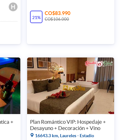
CO$83.990
21%
CO$106.000
tica +
Plan Romántico VIP: Hospedaje +
Desayuno + Decoración + Vino
16643.3 km, Laureles - Estadio