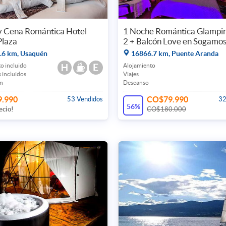
y Cena Romántica Hotel
1 Noche Romántica Glampi
Plaza
2 + Balcón Love en Sogamo
.6 km, Usaquén
16866.7 km, Puente Aranda
o incluido
Alojamiento
 incluidos
Viajes
n
Descanso
.990
CO$79.990
53 Vendidos
32
56%
ecio!
CO$180.000