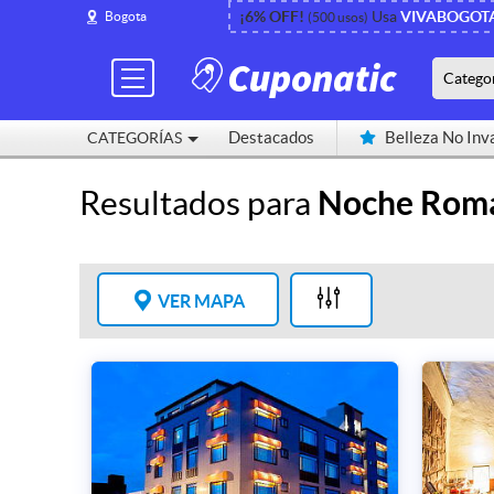
¡6% OFF!
Usa
VIVABOGOT
Bogota
(500 usos)
Catego
Destacados
Belleza No Inv
CATEGORÍAS
Cerca de mí
Resultados para
Noche Romá
VER MAPA