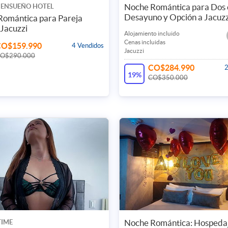
Noche Romántica para Dos 
 ENSUEÑO HOTEL
Desayuno y Opción a Jacuzz
Romántica para Pareja
Jacuzzi
Alojamiento incluido
Cenas incluidas
CO$159.990
4 Vendidos
Jacuzzi
O$290.000
CO$284.990
2
19%
CO$350.000
Noche Romántica: Hospeda
TIME