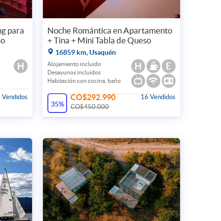
ng para
Noche Romántica en Apartamento
so
+ Tina + Mini Tabla de Queso
16859 km, Usaquén
Alojamiento incluido
Desayunos incluidos
Habitación con cocina, baño
CO$292.990
 Vendidos
16 Vendidos
35%
CO$450.000