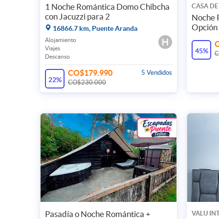
1 Noche Romántica Domo Chibcha
CASA DE
con Jacuzzi para 2
Noche 
Opción 
16866.7 km, Puente Aranda
Alojamiento
Viajes
45%
C
Descanso
CO$179.990
5 Vendidos
22%
CO$230.000
Pasadía o Noche Romántica +
VALU IN