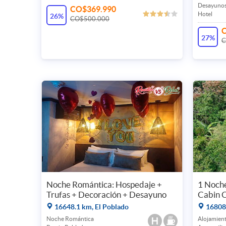
Desayunos
CO$369.990
Hotel
26%
CO$500.000
27%
C
Noche Romántica: Hospedaje +
1 Noch
Trufas + Decoración + Desayuno
Cabin 
16648.1 km, El Poblado
16808.
Noche Romántica
Alojamient