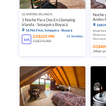
Noche 
GLAMPING IRLANDA
Andes 
1 Noche Para Dos En Glamping
Irlanda - Sotaquira Boyacá
16859
16766.9 km, Sotaquira - Boyacá
Alojamient
Desayunos
CO$229.990
56 Vendidos
Decoració
16%
CO$275.000
CO$409
¡Mejor pr