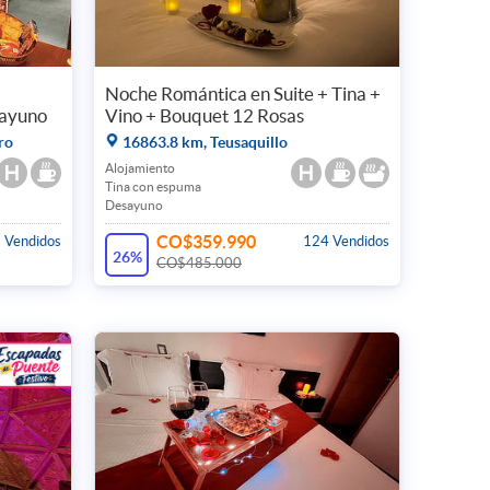
Noche Romántica en Suite + Tina +
sayuno
Vino + Bouquet 12 Rosas
ro
16863.8 km, Teusaquillo
Alojamiento
Tina con espuma
Desayuno
CO$359.990
 Vendidos
124 Vendidos
26%
CO$485.000