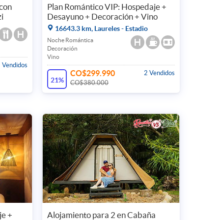
con
Plan Romántico VIP: Hospedaje +
i
Desayuno + Decoración + Vino
16643.3 km, Laureles - Estadio
Noche Romántica
Decoración
Vino
 Vendidos
CO$299.990
2 Vendidos
21%
CO$380.000
je +
Alojamiento para 2 en Cabaña