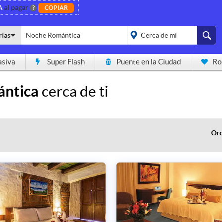
A
al pagar
?
COPIAR
rías
asiva
Super Flash
Puente en la Ciudad
Ro
placeholder="Todo el
país">
ntica
cerca de ti
Ord