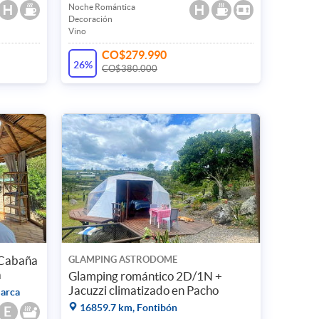
Noche Romántica
Decoración
Vino
CO$279.990
26%
CO$380.000
 Cabaña
GLAMPING ASTRODOME
a
Glamping romántico 2D/1N +
Jacuzzi climatizado en Pacho
arca
16859.7 km, Fontibón