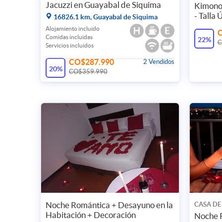
Jacuzzi en Guayabal de Siquima
Kimono
- Talla 
16826.1 km, Guayabal de Siquima
Alojamiento incluido
Comidas incluidas
22%
C
Servicios incluidos
CO$287.990
2 Vendidos
20%
CO$359.990
Noche Romántica + Desayuno en la
CASA DE
Habitación + Decoración
Noche 