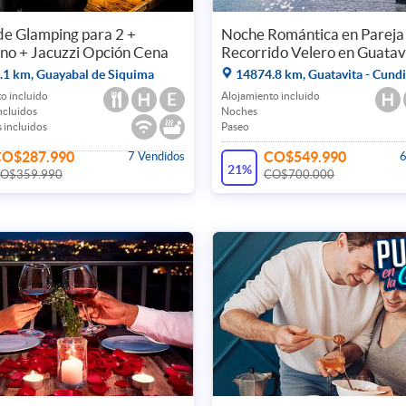
e Glamping para 2 +
Noche Romántica en Pareja
no + Jacuzzi Opción Cena
Recorrido Velero en Guatav
1 km, Guayabal de Siquima
14874.8 km, Guatavita - Cund
o incluido
Alojamiento incluido
incluidos
Noches
 incluidos
Paseo
CO$287.990
CO$549.990
7 Vendidos
6
21%
O$359.990
CO$700.000