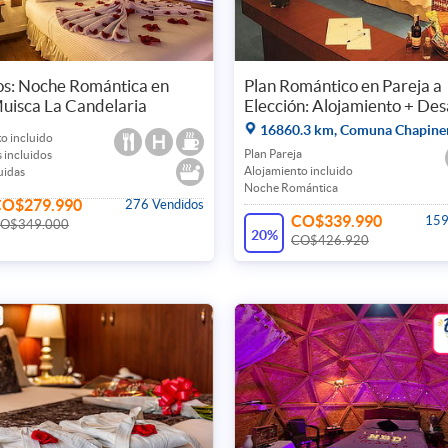
os: Noche Romántica en
Plan Romántico en Pareja a
uisca La Candelaria
Elección: Alojamiento + De
16860.3 km, Comuna Chapine
o incluido
Plan Pareja
 incluidos
Alojamiento incluido
uidas
Noche Romántica
CO$279.990
276 Vendidos
CO$339.990
159
O$349.000
20%
CO$426.920