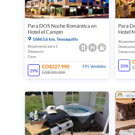
Para DOS Noche Romántica en
Para D
Hotel el Campín
Hotel M
16863.6 km, Teusaquillo
Alojamient
Alojamiento para 2
Desayunos
Desayuno
Cenas incl
Cena
20%
CO$227.990
595 Vendidos
C
29%
CO$320.000