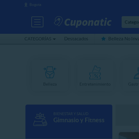
Bogota
Catego
Destacados
Belleza No Inv
CATEGORÍAS
Cerca de mí
Belleza
Entretenimiento
Gast
BIENESTAR Y SALUD
Gimnasio y Fitness