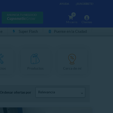
AYUDA
¡SUSCRÍBETE!
0
ANUNCIA TU NEGOCIO
Mi carro
Clientes
te
Super Flash
Puente en la Ciudad
cios
Productos
Cerca de mí
Relevancia
Ordenar ofertas por