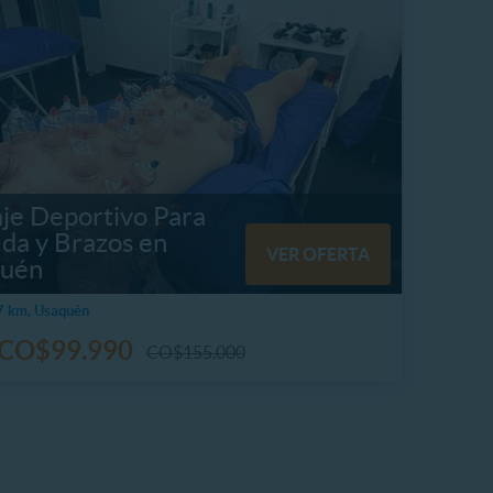
je Deportivo Para
lda y Brazos en
VER OFERTA
uén
7 km, Usaquén
CO$99.990
CO$155.000