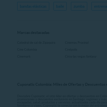
bandas elásticas
baile
zumba
entrena
Marcas destacadas
Catedral de sal de Zipaquira
Cinemas Procinal
Cine Colombia
Cinépolis
Cinemark
Circo las vegas fantasy
Cuponatic Colombia: Miles de Ofertas y Descuentos e
Descubre Cuponatic, el sitio líder en ofertas y descuentos en Colom
promociones y descuentos exclusivos en Santiago, regiones y más 
escapadas, salud, productos y servicios, actualizados cada día par
familiares y viajes, Cuponatic te conecta con lo mejor del entrete