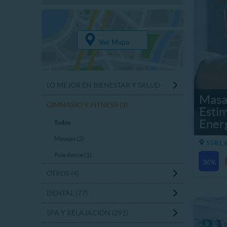
Ver Mapa
LO MEJOR EN BIENESTAR Y SALUD
Masaj
GIMNASIO Y FITNESS (3)
Estim
Ener
Todos
Masajes (2)
5581.6
Pole dance (1)
36%
OTROS (4)
DENTAL (77)
SPA Y RELAJACIÓN (291)