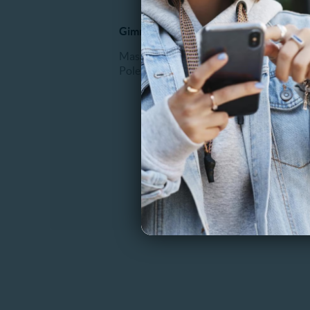
Gimnasio y Fitness
Dental
Masajes
Blanqu
Pole dance
Bruxis
Desgast
Extracc
Frenillo
Higiene
Resinas
Otros