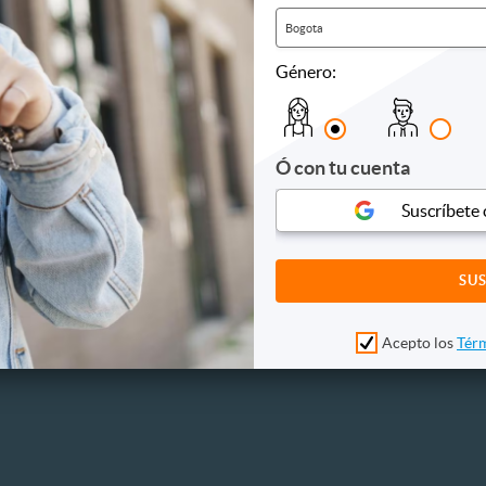
Bogota
Spa y Relajación
Salud
Género:
eamiento
Auriculoterapia
Control 
mo
Chocolaterapia
Dermatol
e
Día de Spa
Desintox
iones
Jacuzzi
Drenaje l
Ó con tu cuenta
s
Masajes
Medicina
Piedras calientes
Nutricion
Suscríbete
Reflexología
Oftalmol
Reiki
Quiroprá
Sauna
Reiki
Spa
Tonificac
Otros
Otros
Acepto los
Térm