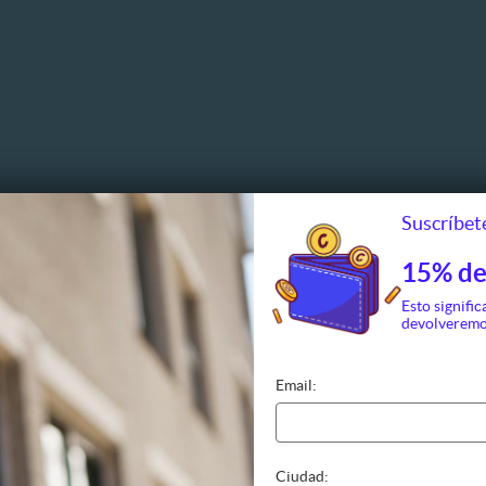
Suscríbete
15% de
Esto signific
devolveremo
Email:
Ciudad: