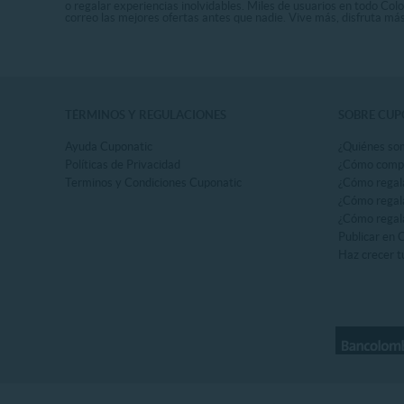
o regalar experiencias inolvidables. Miles de usuarios en todo Col
correo las mejores ofertas antes que nadie. Vive más, disfruta m
TÉRMINOS Y REGULACIONES
SOBRE CUP
Ayuda Cuponatic
¿Quiénes so
Políticas de Privacidad
¿Cómo comp
Terminos y Condiciones Cuponatic
¿Cómo regal
¿Cómo regala
¿Cómo regala
Publicar en 
Haz crecer t