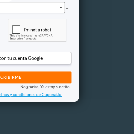
Otros
de peso
ogía
icación
infático
 oriental
ista
 con tu cuenta Google
ogía
ctico
ión
No gracias, Ya estoy suscrito.
inos y condiciones de Cuponatic.