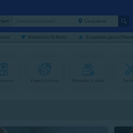
rías
asiva
Romantico Vs Relax
Escapadas para el Puen
placeholder="Todo el
país">
ronomía
Viajes y turismo
Bienestar y salud
Servi