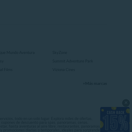
que Mundo Aventura
SkyZone
sy
Summit Adventure Park
al Films
Viziona Cines
+Más marcas
×
rvicios, todo en un solo lugar. Explora miles de ofertas,
ás cupones de descuento para spas, panoramas, cenas,
star, hasta aventuras al aire libre, restaurantes, panoramas
s y promociones diarias o temporales, ideales para sorprenderte