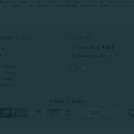
ombia ya disfrutan de los beneficios de comprar con Cuponatic: ahorro, variedad
ás y gasta menos con Cuponatic, tu portal número uno de descuentos en Colomb
ONATIC.COM.CO
CONTACTO
Call Center:
6019171307
mos?
rar?
colombia@cuponatic.com.co
ar?
r Gifcard?
r Tarjetas?
Cuponatic
u negocio
MEDIOS DE PAGOS