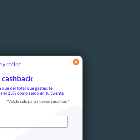
 y recibe
 cashback
a que del total que gastes, te
s el 15% como saldo en tu cuenta
*
Válido solo para nuevos suscritos
*