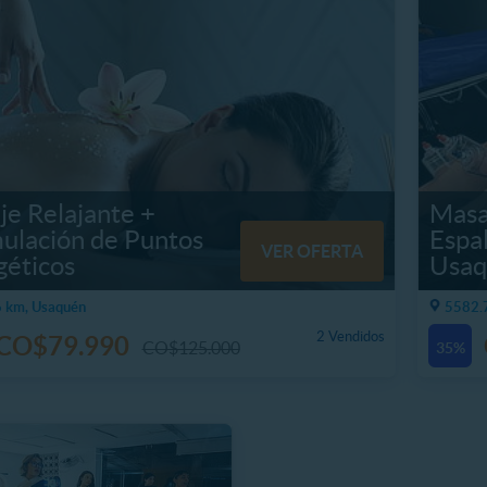
e Relajante +
Masa
ulación de Puntos
Espa
VER OFERTA
géticos
Usaq
 km, Usaquén
5582.
2 Vendidos
CO$79.990
CO$125.000
35%