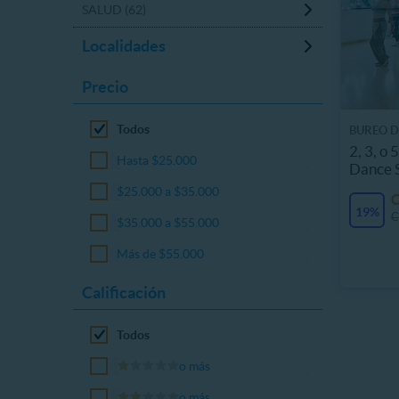
SALUD (62)
Localidades
Precio
Todos
BUREO D
2, 3, o 
Hasta $25.000
Dance 
$25.000 a $35.000
19%
C
$35.000 a $55.000
Más de $55.000
Calificación
Todos
o más
o más