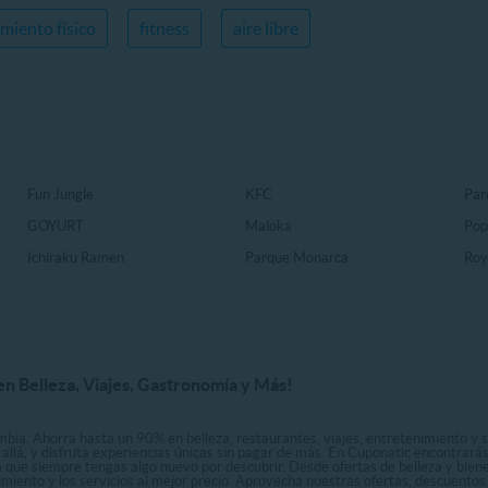
miento físico
fitness
aire libre
Fun Jungle
KFC
Par
GOYURT
Maloka
Pop
Ichiraku Ramen
Parque Monarca
Roy
n Belleza, Viajes, Gastronomía y Más!
bia. Ahorra hasta un 90% en belleza, restaurantes, viajes, entretenimiento y se
allá, y disfruta experiencias únicas sin pagar de más. En Cuponatic encontrar
a que siempre tengas algo nuevo por descubrir. Desde ofertas de belleza y biene
nimiento y los servicios al mejor precio. Aprovecha nuestras ofertas, descuento