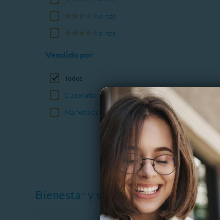
o más
o más
Vendido por
Todos
Cuponatic
Marketplace
Bienestar y salud