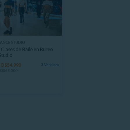
ANCE STUDIO
5 Clases de Baile en Bureo
Studio
CO$54.990
3 Vendidos
O$68.000