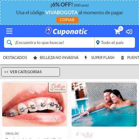
¡
6%
OFF
!
(500 usos)
Usa el código
VIVABOGOTA
al momento de pagar
COPIAR
0
DESTACADOS
BELLEZA NO INVASIVA
SUPER FLASH
PUENT
VER CATEGORÍAS
ORAL DC