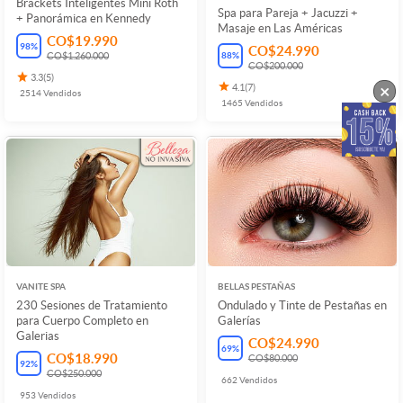
Brackets Inteligentes Mini Roth
Spa para Pareja + Jacuzzi +
+ Panorámica en Kennedy
Masaje en Las Américas
CO$19.990
98
%
CO$24.990
88
%
CO$1.260.000
CO$200.000
3.3
(
5
)
×
4.1
(
7
)
2514
Vendidos
1465
Vendidos
VANITE SPA
BELLAS PESTAÑAS
230 Sesiones de Tratamiento
Ondulado y Tinte de Pestañas en
para Cuerpo Completo en
Galerías
Galerias
CO$24.990
69
%
CO$18.990
CO$80.000
92
%
CO$250.000
662
Vendidos
953
Vendidos