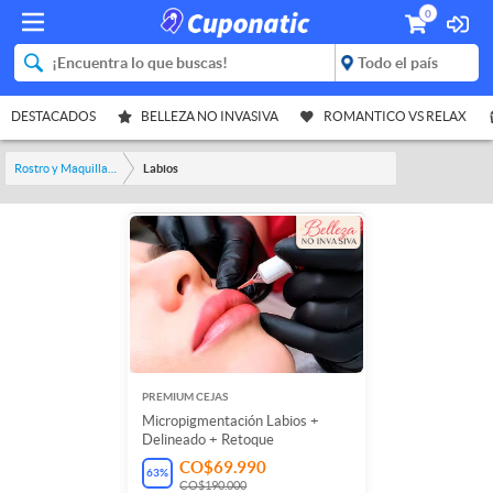
0
DESTACADOS
BELLEZA NO INVASIVA
ROMANTICO VS RELAX
Rostro y Maquillaje
Labios
PREMIUM CEJAS
Micropigmentación Labios +
Delineado + Retoque
CO$69.990
63
%
CO$190.000