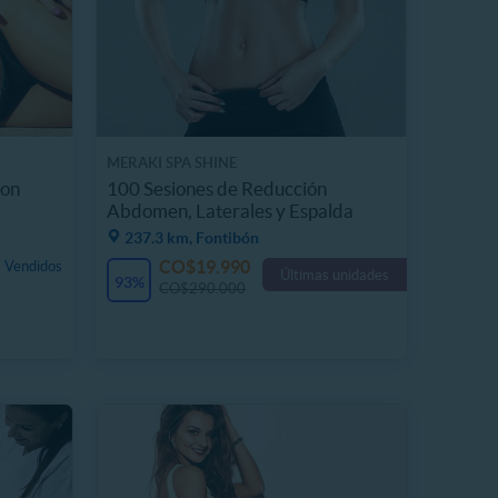
MERAKI SPA SHINE
con
100 Sesiones de Reducción
Abdomen, Laterales y Espalda
237.3 km, Fontibón
CO$19.990
 Vendidos
Últimas unidades
93%
CO$290.000