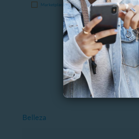
Marketplace
H&M CEN
25 Sesi
Reducc
243.1 
94%
C
Belleza