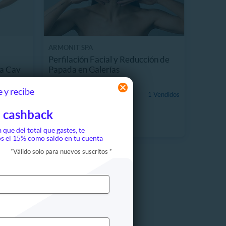
ARMONIT SPA
,
Perfilación Facial y Reducción de
ra Cav
Papada en Galerías
243.1 km, Teusaquillo
 y recibe
CO$34.990
 Vendidos
1 Vendidos
86%
CO$250.000
 cashback
a que del total que gastes, te
s el 15% como saldo en tu cuenta
*
Válido solo para nuevos suscritos
*