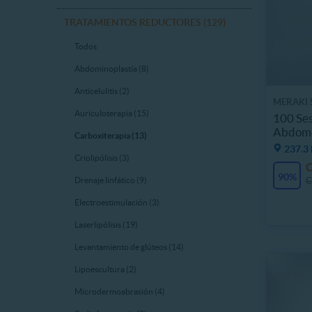
TRATAMIENTOS REDUCTORES (129)
Todos
Abdominoplastía (8)
Anticelulitis (2)
MERAKI 
Auriculoterapia (15)
100 Ses
Abdomen
Carboxiterapia (13)
237.3
Criolipólisis (3)
90%
C
Drenaje linfático (9)
Electroestimulación (3)
Laserlipólisis (19)
Levantamiento de glúteos (14)
Lipoescultura (2)
Microdermoabrasión (4)