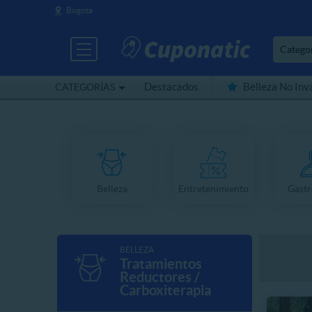
Bogota
Catego
Destacados
Belleza No Inv
CATEGORÍAS
Cerca de mí
Belleza
Entretenimiento
Gast
BELLEZA
Tratamientos
Reductores /
Carboxiterapia