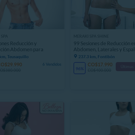
 SPA
MERAKI SPA SHINE
ones Reducción y
99 Sesiones de Reducción e
ación Abdomen para
Abdomen, Laterales y Espa
es
km, Teusaquillo
237.3 km, Fontibón
CO$29.990
CO$17.990
6 Vendidos
Últimas
96%
O$380.000
CO$400.000