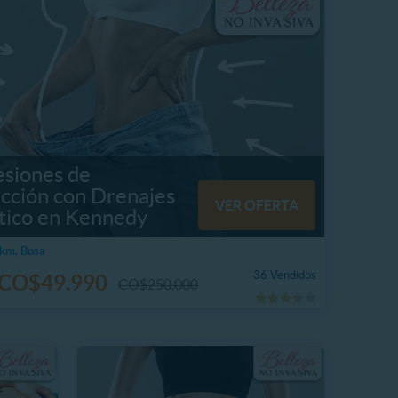
esiones de
cción con Drenajes
VER OFERTA
ático en Kennedy
km, Bosa
36 Vendidos
CO$49.990
CO$250.000