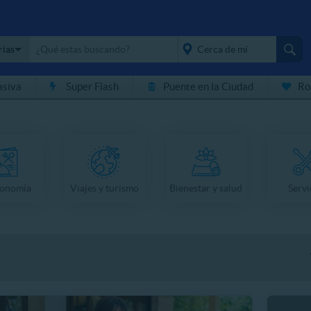
rías
asiva
Super Flash
Puente en la Ciudad
Ro
placeholder="Todo el
país">
ronomía
Viajes y turismo
Bienestar y salud
Servi