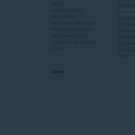
Lifting
Laserlip
Limpieza facial
Levanta
Maquillaje
Lipoesc
Microdermoabrasión
Microd
Reducción de ojeras
Radiofr
Rejuvenecimiento
Tonifica
Remoción de tatuajes
Tratami
Otros
Yesoter
Otros
Otros