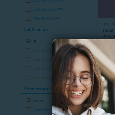
$25.000 a $35.000
$35.000 a $55.000
Más de $55.000
LUCE EN
Calificación
Tratami
Tensama
239.1
Todos
o más
70%
C
o más
o más
o más
Vendido por
Todos
Cuponatic