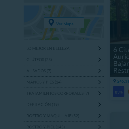
Ver Mapa
6 Cit
LO MEJOR EN BELLEZA
Auric
GLÚTEOS (23)
Bajar
Rest
ALISADOS (7)
245.3 
MANOS Y PIES (14)
83%
TRATAMIENTOS CORPORALES (7)
DEPILACIÓN (19)
ROSTRO Y MAQUILLAJE (52)
ROSTRO Y PIEL (145)