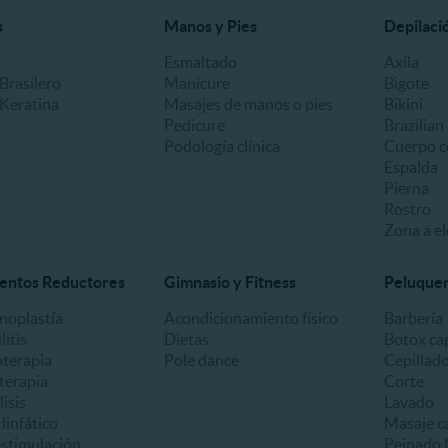
s
Manos y Pies
Depilaci
Esmaltado
Axila
Brasilero
Manicure
Bigote
 Keratina
Masajes de manos o pies
Bikini
Pedicure
Brazilian
Podología clínica
Cuerpo c
Espalda
Pierna
Rostro
Zona a el
entos Reductores
Gimnasio y Fitness
Peluquerí
oplastía
Acondicionamiento físico
Barbería
litis
Dietas
Botox cap
oterapia
Pole dance
Cepillad
terapia
Corte
lisis
Lavado
linfático
Masaje ca
estimulación
Peinado 