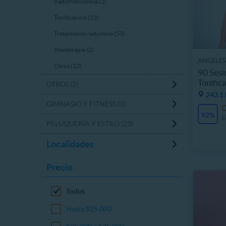
Radiofrecuencia (2)
Tonificación (13)
Tratamiento reductivo (53)
Yesoterapia (2)
ANGELES
Otros (12)
90 Sesi
Tonific
OTROS (2)
Hombr
243.1 
GIMNASIO Y FITNESS (3)
92%
C
PELUQUERÍA Y ESTILO (23)
Localidades
Precio
Todos
Hasta $25.000