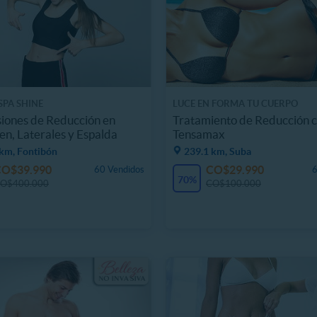
SPA SHINE
LUCE EN FORMA TU CUERPO
iones de Reducción en
Tratamiento de Reducción 
, Laterales y Espalda
Tensamax
 km, Fontibón
239.1 km, Suba
CO$39.990
CO$29.990
60 Vendidos
6
70%
O$400.000
CO$100.000