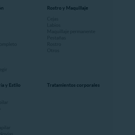
ón
Rostro y Maquillaje
Cejas
Labios
Maquillaje permanente
Pestañas
ompleto
Rostro
Otros
egir
a y Estilo
Tratamientos corporales
ilar
o
pilar
Novias