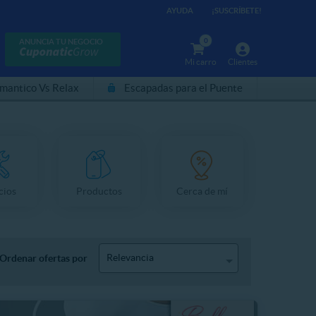
AYUDA
¡SUSCRÍBETE!
0
ANUNCIA TU NEGOCIO
Mi carro
Clientes
mantico Vs Relax
Escapadas para el Puente
cios
Productos
Cerca de mí
Relevancia
Ordenar ofertas por