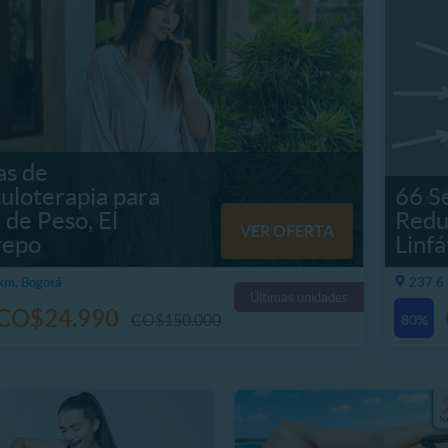
as de
uloterapia para
66 S
 de Peso, El
Redu
VER OFERTA
repo
Linf
km, Bogotá
237.6 
Últimas unidades
CO$24.990
CO$150.000
80%