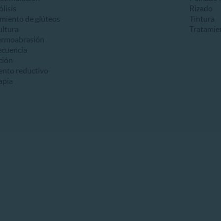
ólisis
Rizado
miento de glúteos
Tintura
ultura
Tratamie
ermoabrasión
ecuencia
ción
ento reductivo
apia