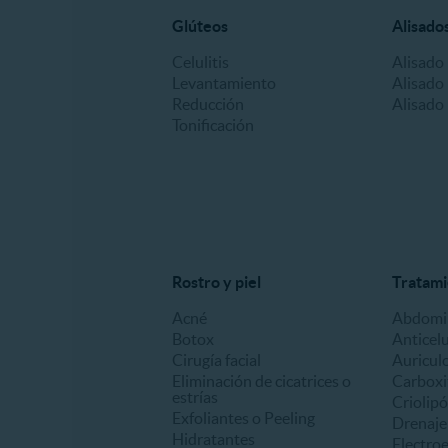
Glúteos
Alisado
Celulitis
Alisado
Levantamiento
Alisado 
Reducción
Alisado
Tonificación
Rostro y piel
Tratami
Acné
Abdomin
Botox
Anticelu
Cirugía facial
Auricul
Eliminación de cicatrices o
Carboxi
estrías
Criolipó
Exfoliantes o Peeling
Drenaje 
Hidratantes
Electro