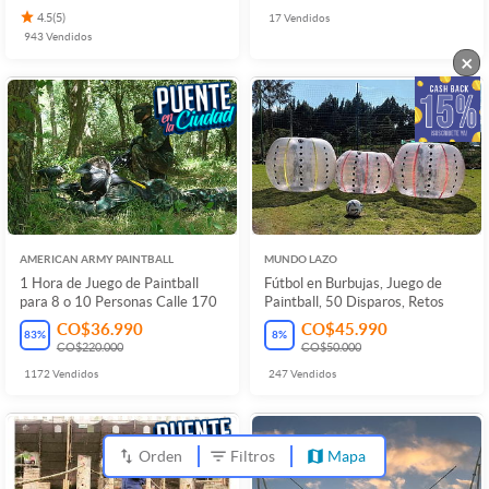
4.5
(
5
)
17
Vendidos
943
Vendidos
×
AMERICAN ARMY PAINTBALL
MUNDO LAZO
1 Hora de Juego de Paintball
Fútbol en Burbujas, Juego de
para 8 o 10 Personas Calle 170
Paintball, 50 Disparos, Retos
CO$36.990
CO$45.990
83
%
8
%
CO$220.000
CO$50.000
1172
Vendidos
247
Vendidos
Orden
Filtros
Mapa