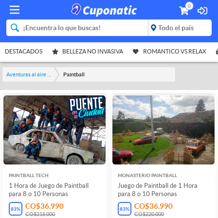
0
DESTACADOS
BELLEZA NO INVASIVA
ROMANTICO VS RELAX
Aventuras al aire libre
Paintball
PAINTBALL TECH
MONASTERIO PAINTBALL
1 Hora de Juego de Paintball
Juego de Paintball de 1 Hora
para 8 o 10 Personas
para 8 o 10 Personas
CO$36.990
CO$36.990
83
%
83
%
CO$215.000
CO$220.000