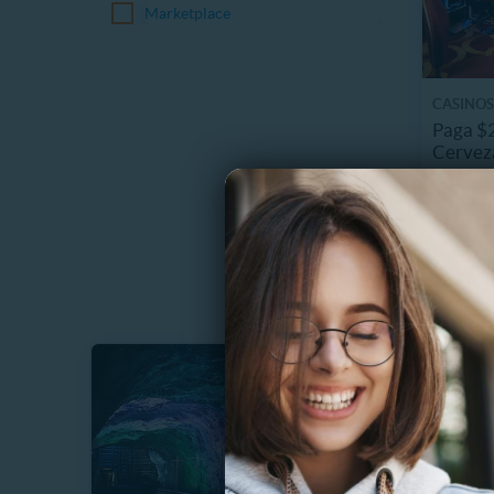
Marketplace
CASINO
Paga $2
Cervez
16863.
50%
C