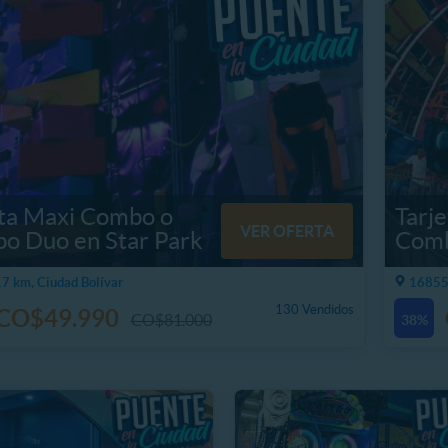
eta Maxi Combo o
Tarj
VER OFERTA
o Duo en Star Park
Comb
7 km, Ciudad Bolívar
16855
130 Vendidos
CO$49.990
CO$81.000
38%