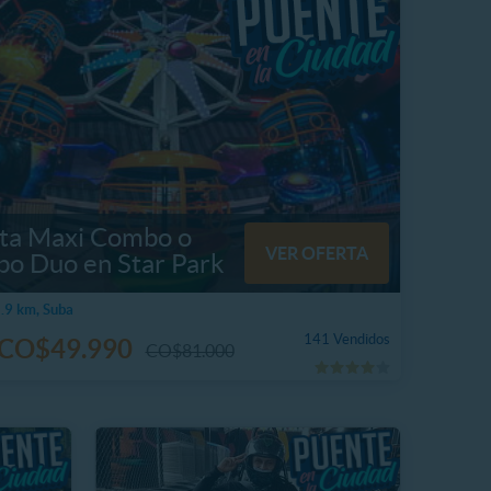
eta Maxi Combo o
VER OFERTA
o Duo en Star Park
.9 km, Suba
141 Vendidos
CO$49.990
CO$81.000