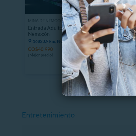
MINA DE NEMOCÓN
TABOGA
Entrada Adulto Mina de Sal de
Sitio p
Nemocón
Rooftop
16823.9 km, Nemocón
16855.
CO$40.990
34 Vendidos
40%
¡Mejor precio!
C
Entretenimiento