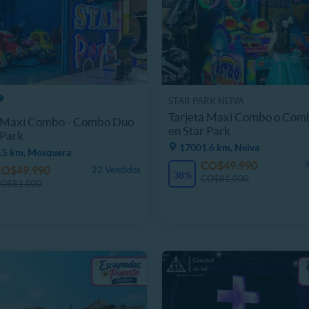
STAR PARK NEIVA
Tarjeta Maxi Combo o Com
a Maxi Combo - Combo Duo
en Star Park
 Park
17001.6 km, Neiva
.5 km, Mosquera
CO$49.990
9
CO$49.990
22 Vendidos
38%
CO$81.000
O$81.000