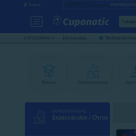
¡6% OFF!
Usa
VIVABOGOT
Bogota
(500 usos)
Catego
Destacados
Belleza No Inv
CATEGORÍAS
Cerca de mí
Belleza
Entretenimiento
Gast
ENTRETENIMIENTO
Espectáculos / Otros