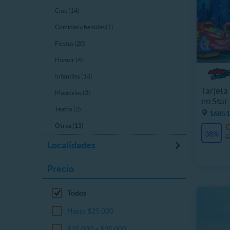
Cine (14)
Comidas y bebidas (1)
Fiestas (20)
Humor (4)
Infantiles (14)
Tarjet
Musicales (2)
en Star
Teatro (2)
16851
Otros (15)
38%
C
Localidades
Precio
Todos
Hasta $25.000
$25.000 a $35.000