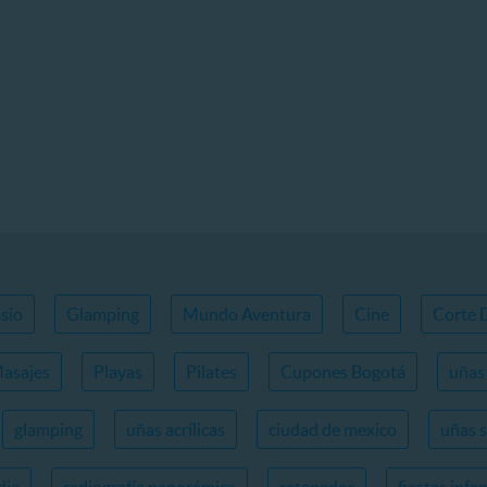
sio
Glamping
Mundo Aventura
Cine
Corte 
asajes
Playas
Pilates
Cupones Bogotá
uñas 
glamping
uñas acrílicas
ciudad de mexico
uñas 