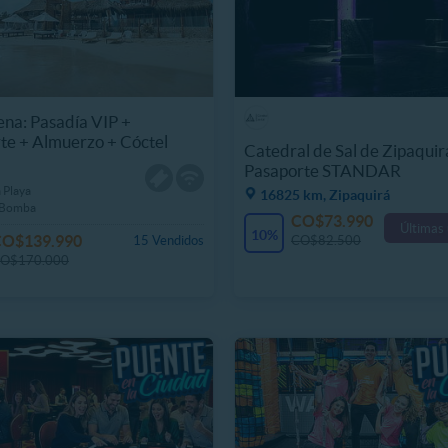
na: Pasadía VIP +
te + Almuerzo + Cóctel
Catedral de Sal de Zipaquir
Pasaporte STANDAR
a Playa
16825 km, Zipaquirá
a Bomba
CO$73.990
Últimas
10%
CO$139.990
CO$82.500
15 Vendidos
O$170.000