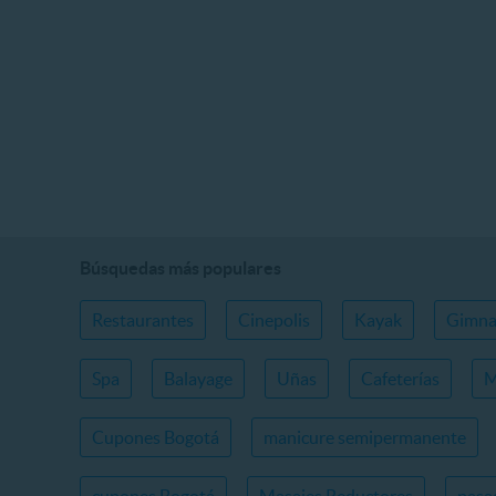
Búsquedas más populares
Restaurantes
Cinepolis
Kayak
Gimna
Spa
Balayage
Uñas
Cafeterías
M
Cupones Bogotá
manicure semipermanente