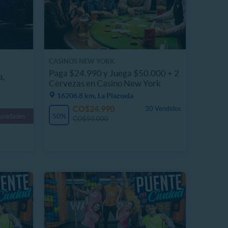
CASINOS NEW YORK
Paga $24.990 y Juega $50.000 + 2
a,
Cervezas en Casino New York
16206.8 km, La Plazuela
CO$24.990
30 Vendidos
50%
 unidades
CO$50.000