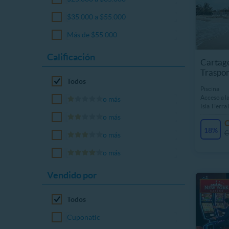
$35.000 a $55.000
Más de $55.000
Calificación
Cartage
Traspor
Todos
Piscina
Acceso a l
o más
Isla Tierr
o más
18%
C
o más
o más
Vendido por
Todos
Cuponatic