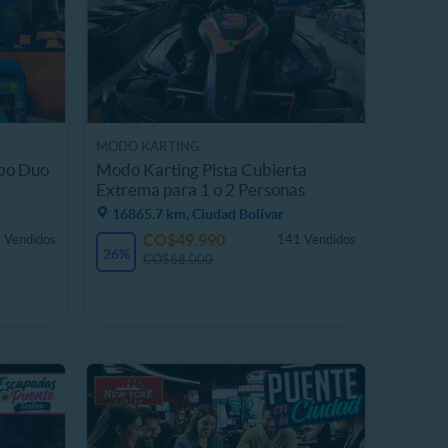
MODO KARTING
bo Duo
Modo Karting Pista Cubierta
Extrema para 1 o 2 Personas
16865.7 km, Ciudad Bolívar
CO$49.990
 Vendidos
141 Vendidos
26%
CO$68.000