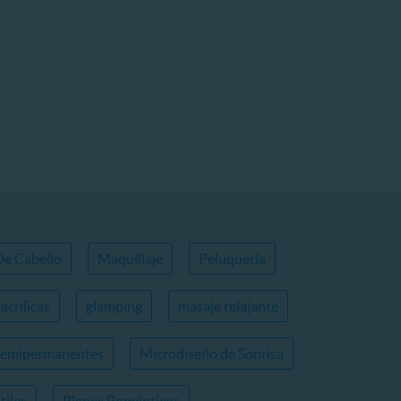
De Cabello
Maquillaje
Peluquería
acrilicas
glamping
masaje relajante
semipermanentes
Microdiseño de Sonrisa