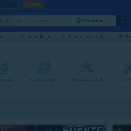
A
al pagar
?
COPIAR
rías
asiva
Super Flash
Puente en la Ciudad
Ro
placeholder="Todo el
país">
ronomía
Viajes y turismo
Bienestar y salud
Servi