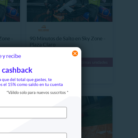
Zone -
90 Minutos de Salto en Sky Zone -
Plaza Claro
16861.5 km, Fontibón
 y recibe
CO$54.990
 unidades
Últimas unidades
39%
CO$89.900
 cashback
a que del total que gastes, te
s el 15% como saldo en tu cuenta
*
Válido solo para nuevos suscritos
*