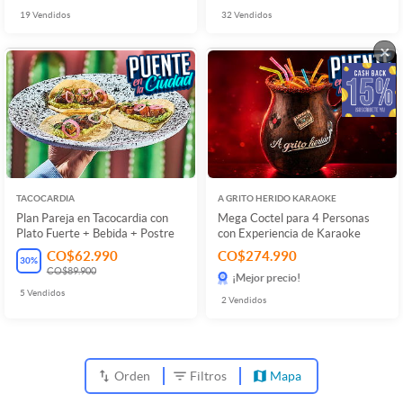
19
Vendidos
32
Vendidos
×
TACOCARDIA
A GRITO HERIDO KARAOKE
Plan Pareja en Tacocardia con
Mega Coctel para 4 Personas
Plato Fuerte + Bebida + Postre
con Experiencia de Karaoke
CO$62.990
CO$274.990
30
%
CO$89.900
¡Mejor precio!
5
Vendidos
2
Vendidos
Orden
Filtros
Mapa