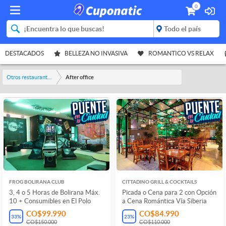
0
DESTACADOS
BELLEZA NO INVASIVA
ROMANTICO VS RELAX
Otros restaurantes y bares
After office
FROG BOLIRANA CLUB
CITTADINO GRILL & COCKTAILS
3, 4 o 5 Horas de Bolirana Máx.
Picada o Cena para 2 con Opción
10 + Consumibles en El Polo
a Cena Romántica Vía Siberia
CO$99.990
CO$84.990
33
%
23
%
CO$150.000
CO$110.000