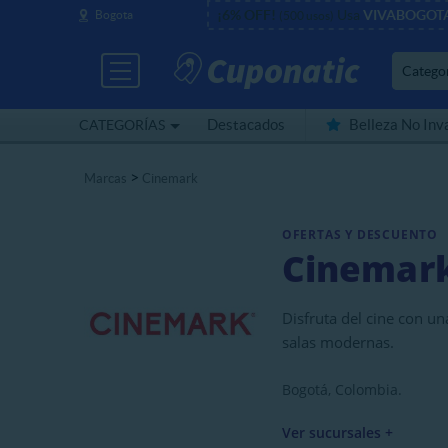
¡6% OFF!
Usa
VIVABOGOT
Bogota
(500 usos)
Catego
Destacados
Belleza No Inv
CATEGORÍAS
Cerca de mí
>
Marcas
Cinemark
OFERTAS Y DESCUENTO
Cinemar
Disfruta del cine con u
salas modernas.
Bogotá, Colombia.
Ver sucursales +