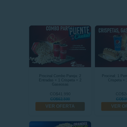
Procinal Combo Pareja: 2
Procinal: 1 Per
Entradas + 1 Crispeta + 2
Crispeta +
Gaseosas
CO$41.990
CO$2
CO$62.500
CO$30
VER OFERTA
VER O