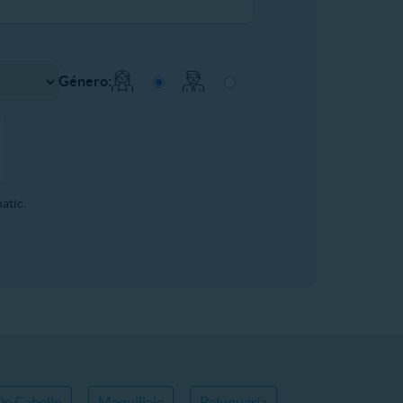
Género:
atic.
De Cabello
Maquillaje
Peluquería