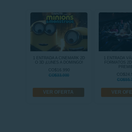
1 ENTRADA A CINEMARK 2D
1 ENTRADA VÁ
O 3D ¡LUNES A DOMINGO!
FORMATOS 2D,
PREMI
CO$16.990
CO$24.
CO$33.000
CO$55.
VER OFERTA
VER OF