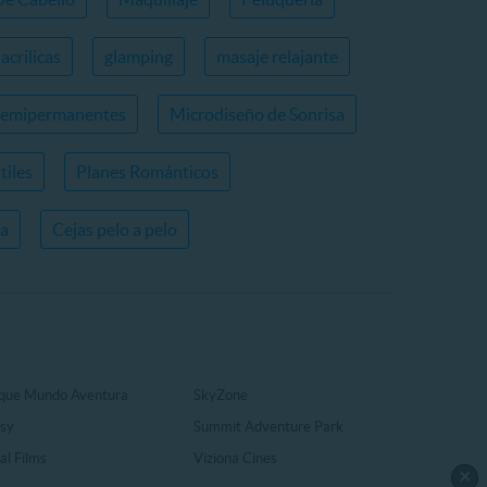
acrilicas
glamping
masaje relajante
semipermanentes
Microdiseño de Sonrisa
tiles
Planes Románticos
ia
Cejas pelo a pelo
que Mundo Aventura
SkyZone
sy
Summit Adventure Park
al Films
Viziona Cines
×