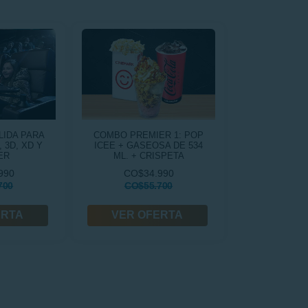
LIDA PARA
COMBO PREMIER 1: POP
 3D, XD Y
ICEE + GASEOSA DE 534
ER
ML. + CRISPETA
990
CO$34.990
700
CO$55.700
ERTA
VER OFERTA