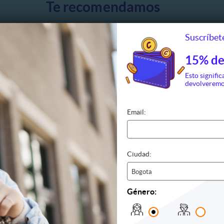
Te recomendamos
Suscríbete
15% de
Esto signific
devolveremo
Email:
de Crispetas
Combo Premier 1: Pop Icee +
Velada Románti
Gaseosa
Gaseosa de 534 ml. + Crispeta
Decoración
Ciudad:
990
CO$34.990
CO$19
000
CO$55.700
CO$38
Bogota
ERTA
VER OFERTA
VER O
Género:
emark Colombia con Descuentos Exclusivos en Cuponatic