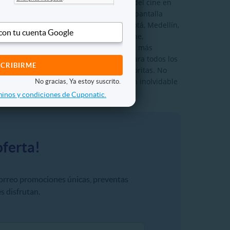
s mejores ofertas para vivir la magia del cine en
y disfruta de los últimos estrenos en pantalla
n sedes seleccionadas de Cinemark Bogotá, Medellín,
 con tu cuenta Google
iales en días clave como miércoles de cine,
as y asegúrate un lugar en las funciones más
 pequeños, ¡Cinemark tiene opciones para todos los
beneficios exclusivos en tus salas favoritas. No
n favorito y prepárate para una función inolvidable
No gracias, Ya estoy suscrito.
inos y condiciones de Cuponatic.
oferta!
correo promociones únicas, preventas
s disfrutan.