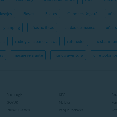
asajes
Playas
Pilates
Cupones Bogotá
uñas 
glamping
uñas acrílicas
ciudad de mexico
uñas 
dia
radiografía panorámica
retenedor
fiestas infan
as
masaje relajante
mundo aventura
cine Colomb
Fun Jungle
KFC
Par
GOYURT
Maloka
Pop
Ichiraku Ramen
Parque Monarca
Roy