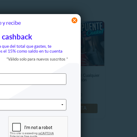
 y recibe
 cashback
a que del total que gastes, te
s el 15% como saldo en tu cuenta
*
Válido solo para nuevos suscritos
*
ca: Hospedaje +
Entrada 2D a Procinal Cualquier
 + Desayuno
Horario y Función
0.000
CO$12.990
0.000
CO$18.000
FERTA
VER OFERTA