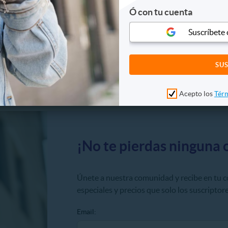
reja, con amigos o en familia? En Cuponatic Colombia te traemos la
Ó con tu cuenta
s reconocidas del país. Aprovecha nuestros descuentos especiales 
 nuestras promociones podrás acceder a tus funciones favoritas e
Suscríbete
uentra entradas 2x1, combos con crispetas y gaseosa, y tarifas espec
entradas con anticipación desde la comodidad de tu casa, evita fil
y comedia hasta los estrenos animados más esperados para los más
sus promociones para que siempre tengas acceso a precios bajos y 
 cinematográfica premium a un precio especial. Haz clic en tu cupó
Acepto los
Térm
¡No te pierdas ninguna 
Únete a nuestra comunidad y recibe en tu 
especiales y precios que solo los suscriptore
Email: