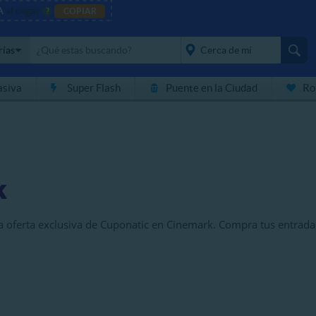
A
al pagar
?
COPIAR
rías
asiva
Super Flash
Puente en la Ciudad
Ro
placeholder="Todo el
país">
k
na oferta exclusiva de Cuponatic en Cinemark. Compra tus entrada