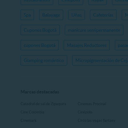
Spa
Balayage
Uñas
Cafeterías
M
Cupones Bogotá
manicure semipermanente
cupones Bogotá
Masajes Reductores
pasa
Glamping romántico
Micropigmentación de Cej
Marcas destacadas
Catedral de sal de Zipaquira
Cinemas Procinal
Cine Colombia
Cinépolis
Cinemark
Circo las vegas fantasy