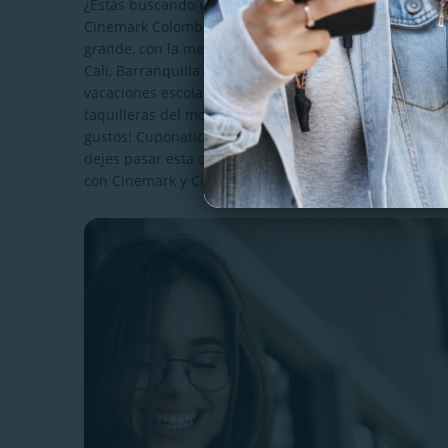
¿Estás buscando un plan perfecto para compartir en pa
Cinemark Colombia SAS, una de las cadenas de cine má
grande, con la mejor calidad de imagen y sonido. Con
Cali, Barranquilla y más, ¡sin afectar tu bolsillo! Enc
vacaciones escolares, Día del Niño y más. Compra tus 
taquilleras del momento. Desde películas de acción 
gustos! Cuponatic Colombia actualiza constantemente 
dejes pasar esta oportunidad de vivir una experiencia
con Cinemark y Cuponatic.