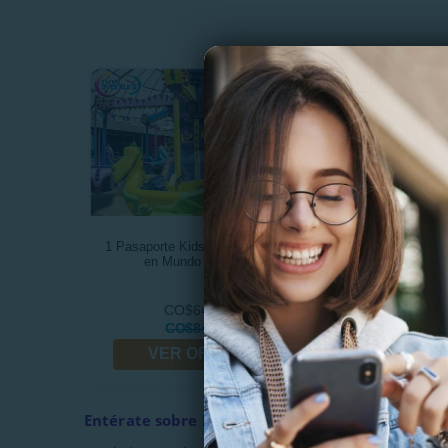
1 Pasaporte Kids 22 Atracciones
PROCINAL: Combo 
en Mundo Aventura
Pequeñas + 
CO$64.990
CO$12.
CO$84.000
CO$14.
VER OFERTA
VER OF
Entérate sobre Disfruta del Mejor Cine en Cin