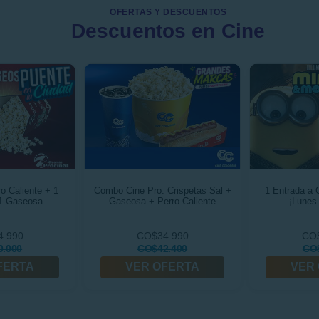
OFERTAS Y DESCUENTOS
Descuentos en Cine
ro Caliente + 1
Combo Cine Pro: Crispetas Sal +
1 Entrada a 
 1 Gaseosa
Gaseosa + Perro Caliente
¡Lunes
4.990
CO$34.990
CO$
.000
CO$42.400
CO
FERTA
VER OFERTA
VER