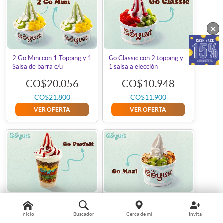
×
2 Go Mini con 1 Topping y 1
Go Classic con 2 topping y
Salsa de barra c/u
1 salsa a elección
CO$20.056
CO$10.948
CO$21.800
CO$11.900
VER OFERTA
VER OFERTA
Go Parfait con 5 topping y
Go Maxi con 3 topping y 1
1 salsa a elección
salsa a elección
Inicio
Buscador
Cerca de mí
Invita