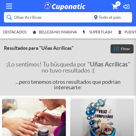
0
DESTACADOS
BELLEZA NO INVASIVA
SUPER FLASH
PUENT
Resultados para
"
Uñas Acrílicas
"
Filtrar
Uñas Acrílicas
¡Lo sentimos! Tu búsqueda por "
"
no tuvo resultados :(
...pero tenemos otros resultados que podrian
interesarte: