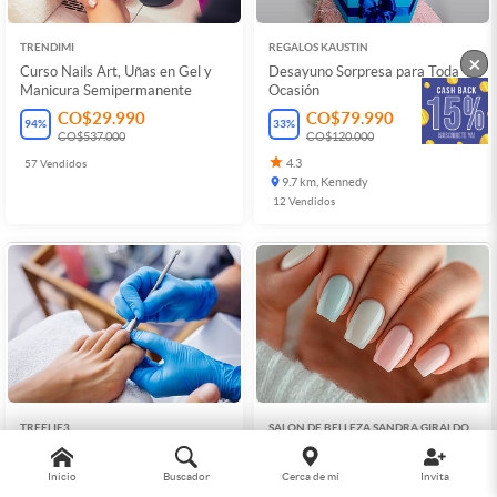
TRENDIMI
REGALOS KAUSTIN
×
Curso Nails Art, Uñas en Gel y
Desayuno Sorpresa para Toda
Manicura Semipermanente
Ocasión
CO$29.990
CO$79.990
94
%
33
%
CO$537.000
CO$120.000
57
Vendidos
4.3
9.7 km, Kennedy
12
Vendidos
TREELIF3
SALON DE BELLEZA SANDRA GIRALDO
NAILS
Quiropodia Preventiva en
Forrado de Uñas en Polygel +
Galerías
Inicio
Buscador
Cerca de mí
Invita
Manicura Semipermanente