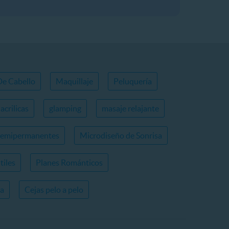
De Cabello
Maquillaje
Peluquería
acrilicas
glamping
masaje relajante
semipermanentes
Microdiseño de Sonrisa
tiles
Planes Románticos
ia
Cejas pelo a pelo