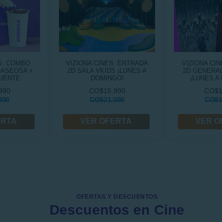
S: COMBO
VIZIONA CINES: ENTRADA
VIZIONA CI
GASEOSA +
2D SALA VKIDS ¡LUNES A
2D GENERAL
LIENTE
DOMINGO!
¡LUNES A
990
CO$15.990
CO$1
000
CO$21.000
CO$1
ERTA
VER OFERTA
VER O
OFERTAS Y DESCUENTOS
Descuentos en Cine