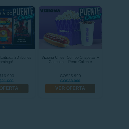
Entrada 2D ¡Lunes
Viziona Cines: Combo Crispetas +
omingo!
Gaseosa + Perro Caliente
16.990
CO$25.990
$21.600
CO$38.000
 OFERTA
VER OFERTA