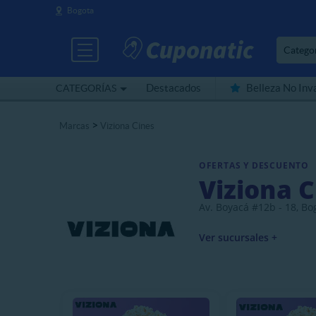
Bogota
Catego
Destacados
Belleza No Inv
CATEGORÍAS
Cerca de mí
>
Marcas
Viziona Cines
OFERTAS Y DESCUENTO
Viziona C
Av. Boyacá #12b - 18, Bo
Ver sucursales +