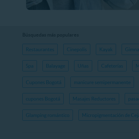
Búsquedas más populares
Restaurantes
Cinepolis
Kayak
Gimna
Spa
Balayage
Uñas
Cafeterías
M
Cupones Bogotá
manicure semipermanente
cupones Bogotá
Masajes Reductores
pasa
Glamping romántico
Micropigmentación de Cej