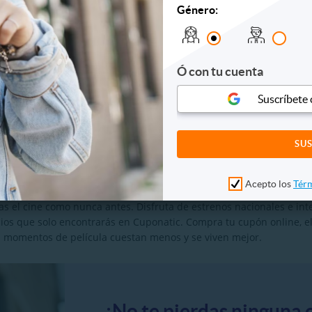
Género:
ca al Estilo
Spa en Pareja + Masaje Relajante
Santa Elena: Reco
 Papas Fritas
+ Bebida en Las Villas
Almuerzo + 
Ó con tu cuenta
500
CO$49.990
CO$9
Suscríbete
900
CO$130.000
CO$11
ERTA
VER OFERTA
VER O
ona Cines y Cuponatic
Acepto los
Térm
te? En Cuponatic tenemos las mejores promociones para que disfru
s el cine como nunca antes. Disfruta de estrenos nacionales e inte
os que solo encontrarás en Cuponatic. Compra tu cupón online, eli
us momentos de película cuestan menos y se viven mejor.
¡No te pierdas ninguna 