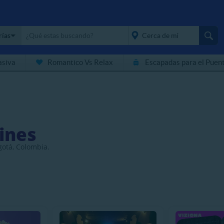
rías
asiva
Romantico Vs Relax
Escapadas para el Puen
placeholder="Todo el
país">
ines
gotá, Colombia.