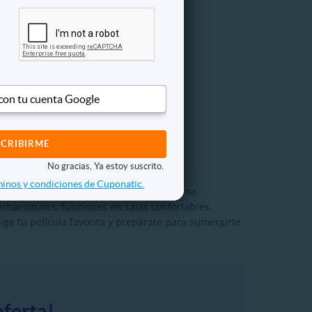
rrido Silletero +
Actividades
8.990
 con tu cuenta Google
0.000
FERTA
No gracias, Ya estoy suscrito.
inos y condiciones de Cuponatic.
tes Viziona Cines, una cadena que combina
rnacionales, funciones en salas confortables,
ge tu película favorita y prepárate para sumergirte
oferta!