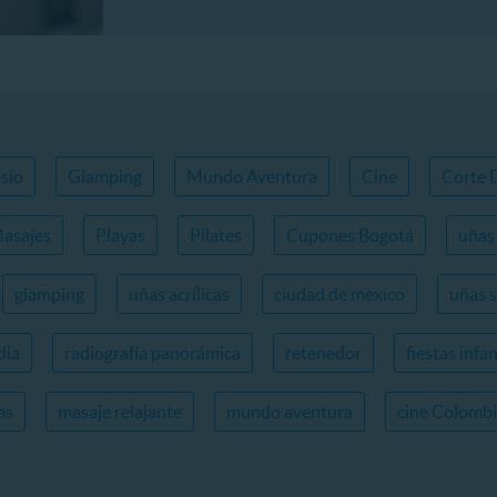
sio
Glamping
Mundo Aventura
Cine
Corte 
asajes
Playas
Pilates
Cupones Bogotá
uñas 
glamping
uñas acrílicas
ciudad de mexico
uñas 
dia
radiografía panorámica
retenedor
fiestas infan
as
masaje relajante
mundo aventura
cine Colomb