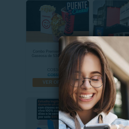
Combo Premier 1: Pop Icee +
Cena Romántica
Gaseosa de 534 ml. + Crispeta
Jaime Go
CO$34.990
CO$165
CO$55.700
CO$199.
VER OFERTA
VER OF