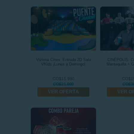
Viziona Cines: Entrada 2D Sala
CINÉPOLIS: Co
VKids ¡Lunes a Domingo!
Mantequilla + 
CO$15.990
CO$1
CO$21.000
CO$30
VER OFERTA
VER O