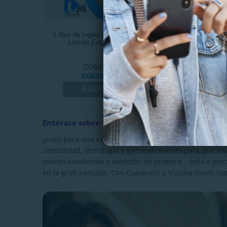
1 Mes de Inglés en Vivo con The
Hamburguesa Clási
Lincoln English Center
Buffalo Wings con
CO$49.990
CO$29.
CO$303.000
CO$36.
AGOTADO
VER OF
Entérate sobre Vive el cine al máximo con Vizi
¿Listo para una experiencia cinematográfica diferen
comodidad, tecnología y entretenimiento para que viva
sonido envolvente y atención de primera… todo a preci
en la gran pantalla. Con Cuponatic y Viziona Cines, t