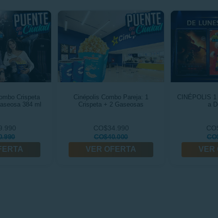
mbo Crispeta
Cinépolis Combo Pareja: 1
CINÉPOLIS 1 
Gaseosa 384 ml
Crispeta + 2 Gaseosas
a D
9.990
CO$34.990
CO$
.990
CO$40.000
CO
FERTA
VER OFERTA
VER