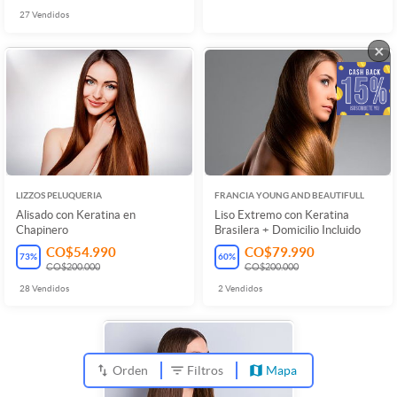
27
Vendidos
×
LIZZOS PELUQUERIA
FRANCIA YOUNG AND BEAUTIFULL
Alisado con Keratina en
Liso Extremo con Keratina
Chapinero
Brasilera + Domicilio Incluido
CO$54.990
CO$79.990
73
%
60
%
CO$200.000
CO$200.000
28
Vendidos
2
Vendidos
Orden
Filtros
Mapa