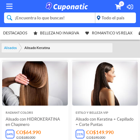
0
DESTACADOS
BELLEZA NO INVASIVA
ROMANTICO VS RELAX
Alisados
Alisado Keratina
RADIANT COLORS
ESTILO Y BELLEZA VIP
Alisado con HIDROKERATINA
Alisado con Keratina + Cepillado
en Chapinero
+ Corte Puntas
CO$64.990
CO$149.990
64
%
21
%
CO$180.000
CO$190.000