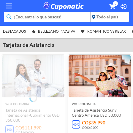
0
DESTACADOS
BELLEZA NO INVASIVA
ROMANTICO VS RELAX
Tarjetas de Asistencia
WOT COLOMBIA
WOT COLOMBIA
Tarjeta de Asistencia
Tarjeta de Asistencia Sur y
Internacional -Cubrimiento USD
Centro America USD 50.000
350.000
CO$35.990
40
%
CO$111.990
CO$60.000
30
%
CO$160.000