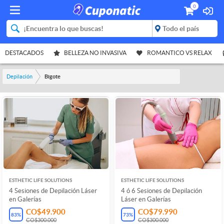
0
DESTACADOS
BELLEZA NO INVASIVA
ROMANTICO VS RELAX
Depilación
Bigote
ESTHETIC LIFE SOLUTIONS
ESTHETIC LIFE SOLUTIONS
4 Sesiones de Depilación Láser
4 ó 6 Sesiones de Depilación
en Galerías
Láser en Galerías
CO$49.900
CO$79.990
83
%
73
%
CO$300.000
CO$300.000