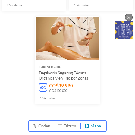
3
Vendidos
1
Vendidos
×
FOREVER CHIC
Depilación Sugaring Técnica
Orgánica y en Frio por Zonas
CO$39.990
60
%
CO$100.000
1
Vendidos
Orden
Filtros
Mapa