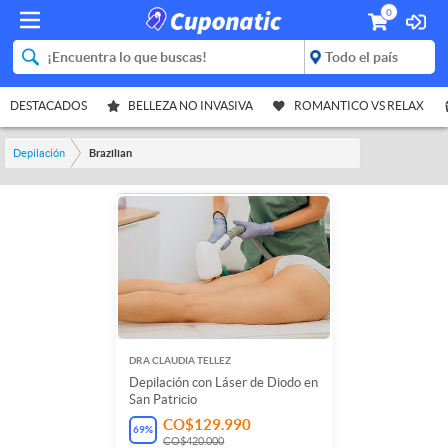
0
DESTACADOS
BELLEZA NO INVASIVA
ROMANTICO VS RELAX
Depilación
Brazilian
DRA CLAUDIA TELLEZ
Depilación con Láser de Diodo en
San Patricio
CO$129.990
69
%
CO$420.000