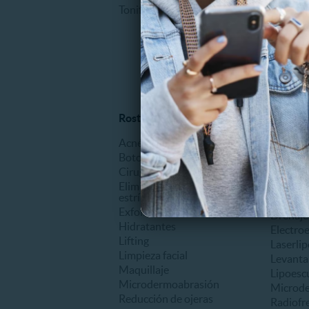
Tonificación
Rostro y piel
Tratami
Acné
Abdomin
Botox
Anticelu
Cirugía facial
Auricul
Eliminación de cicatrices o
Carboxi
estrías
Criolipó
Exfoliantes o Peeling
Drenaje 
Hidratantes
Electro
Lifting
Laserlip
Limpieza facial
Levanta
Maquillaje
Lipoesc
Microdermoabrasión
Microd
Reducción de ojeras
Radiofr