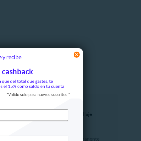
 y recibe
 cashback
a que del total que gastes, te
s el 15% como saldo en tu cuenta
*
Válido solo para nuevos suscritos
*
ón
Rostro y Maquillaje
Cejas
Labios
Maquillaje permanente