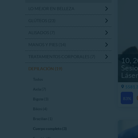
LO MEJOR EN BELLEZA
GLÚTEOS (23)
ALISADOS (7)
MANOS Y PIES (14)
TRATAMIENTOS CORPORALES (7)
10, 2
Sesio
DEPILACIÓN (19)
Láse
Todos
5581.3
Axila (7)
83%
Bigote (3)
Bikini (4)
Brazilian (1)
Cuerpo completo (3)