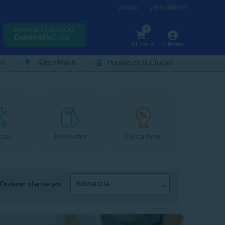
AYUDA
¡SUSCRÍBETE!
0
ANUNCIA TU NEGOCIO
Mi carro
Clientes
te
Super Flash
Puente en la Ciudad
cios
Productos
Cerca de mí
Relevancia
Ordenar ofertas por