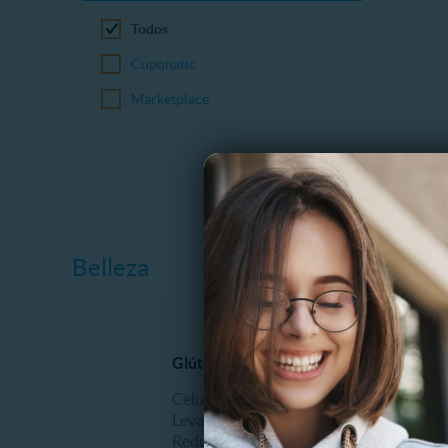
Todos
Cuponatic
Marketplace
Belleza
Glúteos
Alisado
Celulitis
Alisado
Levantamiento
Alisado 
Reducción
Alisado