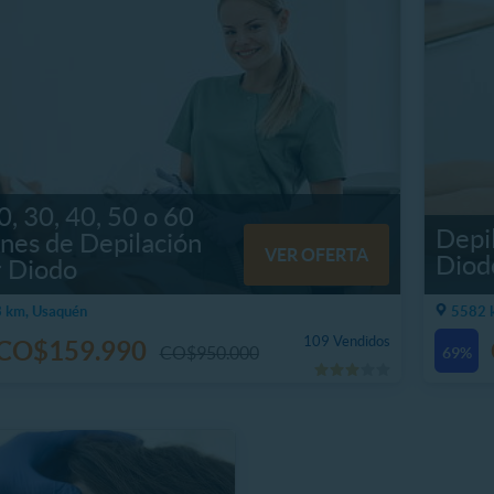
0, 30, 40, 50 o 60
Depi
nes de Depilación
VER OFERTA
Diodo
r Diodo
 km, Usaquén
5582 
109 Vendidos
CO$159.990
CO$950.000
69%