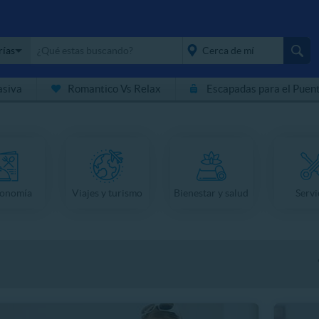
rías
asiva
Romantico Vs Relax
Escapadas para el Puen
placeholder="Todo el
país">
ronomía
Viajes y turismo
Bienestar y salud
Servi