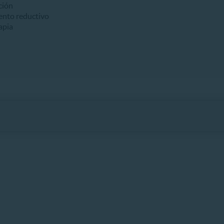
ción
ento reductivo
apia