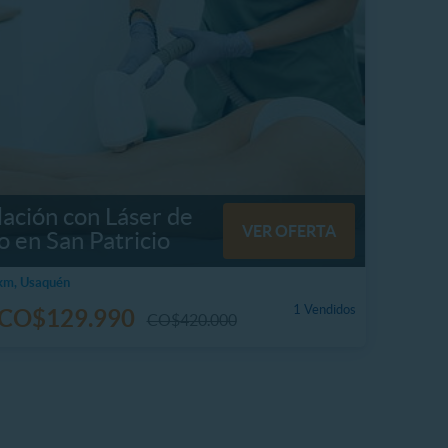
lación con Láser de
VER OFERTA
 en San Patricio
km, Usaquén
1 Vendidos
CO$129.990
CO$420.000