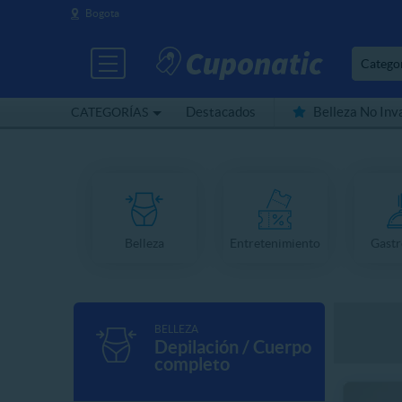
Bogota
Catego
Destacados
Belleza No Inv
CATEGORÍAS
Cerca de mí
Belleza
Entretenimiento
Gast
BELLEZA
Depilación / Cuerpo
completo