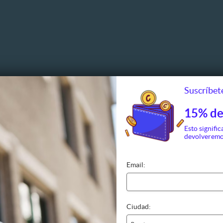
Suscríbete
15% de
Esto signific
devolveremo
Email:
s
Manos y Pies
Depilaci
Esmaltado
Axila
Ciudad:
Brasilero
Manicure
Bigote
 Keratina
Masajes de manos o pies
Bikini