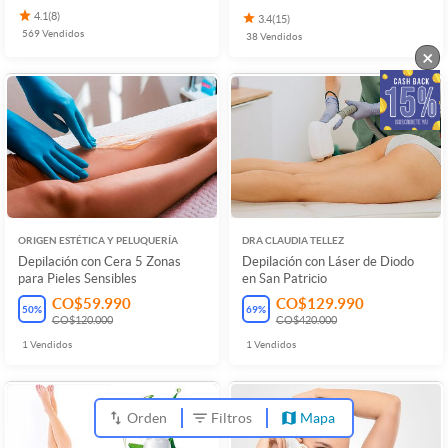
4.1
(
8
)
3.4
(
15
)
569
Vendidos
38
Vendidos
×
ORIGEN ESTÉTICA Y PELUQUERÍA
DRA CLAUDIA TELLEZ
Depilación con Cera 5 Zonas
Depilación con Láser de Diodo
para Pieles Sensibles
en San Patricio
CO$59.990
CO$129.990
50
%
69
%
CO$120.000
CO$420.000
1
Vendidos
1
Vendidos
Orden
Filtros
Mapa