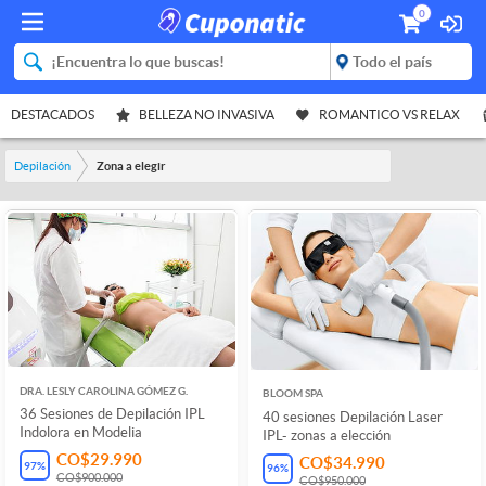
0
DESTACADOS
BELLEZA NO INVASIVA
ROMANTICO VS RELAX
Depilación
Zona a elegir
DRA. LESLY CAROLINA GÓMEZ G.
BLOOM SPA
36 Sesiones de Depilación IPL
40 sesiones Depilación Laser
Indolora en Modelia
IPL- zonas a elección
CO$29.990
CO$34.990
97
%
96
%
CO$900.000
CO$950.000