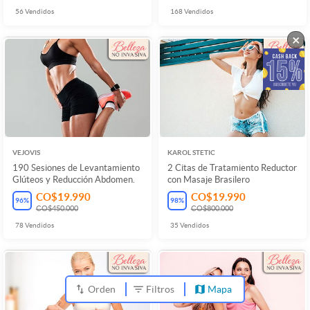
56
Vendidos
168
Vendidos
×
VEJOVIS
KAROL STETIC
190 Sesiones de Levantamiento
2 Citas de Tratamiento Reductor
Glúteos y Reducción Abdomen.
con Masaje Brasilero
CO$19.990
CO$19.990
96
%
98
%
CO$450.000
CO$800.000
78
Vendidos
35
Vendidos
Orden
Filtros
Mapa