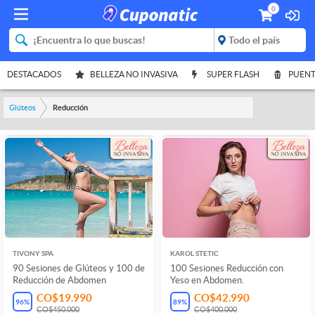
0
DESTACADOS
BELLEZA NO INVASIVA
SUPER FLASH
PUENT
Glúteos
Reducción
TIVONY SPA
KAROL STETIC
90 Sesiones de Glúteos y 100 de
100 Sesiones Reducción con
Reducción de Abdomen
Yeso en Abdomen.
CO$19.990
CO$42.990
96
%
89
%
CO$450.000
CO$400.000