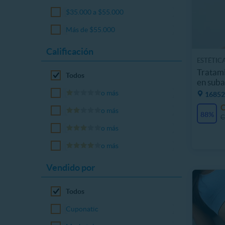
$35.000 a $55.000
Más de $55.000
Calificación
ESTÉTIC
Tratami
Todos
en suba
o más
16852
o más
88%
C
o más
o más
Vendido por
Todos
Cuponatic