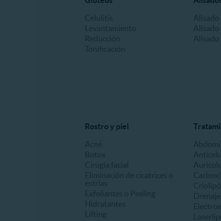
Glúteos
Alisado
Celulitis
Alisado
Levantamiento
Alisado 
Reducción
Alisado
Tonificación
Rostro y piel
Tratami
Acné
Abdomin
Botox
Anticelu
Cirugía facial
Auricul
Eliminación de cicatrices o
Carboxi
estrías
Criolipó
Exfoliantes o Peeling
Drenaje 
Hidratantes
Electro
Lifting
Laserlip