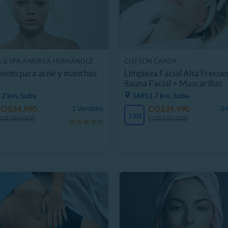
A & SPA A'NDREA HERNÁNDEZ
COTTON CANDY
ento para acné y manchas
Limpieza Facial Alta Frecue
Sauna Facial + Mascarillas
.2 km, Suba
16851.7 km, Suba
CO$34.990
CO$39.990
1 Vendidos
24
73%
O$280.000
CO$150.000