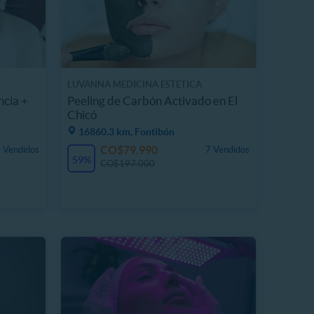
LUVANNA MEDICINA ESTETICA
ncia +
Peeling de Carbón Activado en El
Chicó
16860.3 km, Fontibón
CO$79.990
 Vendidos
7 Vendidos
59%
CO$197.000