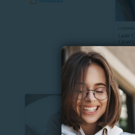
Marketplace
LUVANNA
Lasér 
Cicatri
16860
56%
C