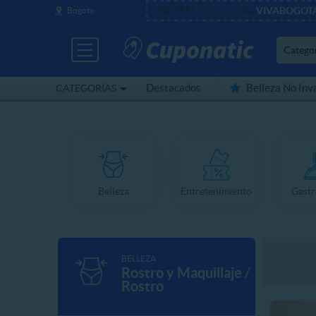
¡6% OFF!
Usa
VIVABOGOT
Bogota
(500 usos)
Catego
Destacados
Belleza No Inv
CATEGORÍAS
Cerca de mí
Belleza
Entretenimiento
Gast
BELLEZA
Rostro y Maquillaje /
Rostro