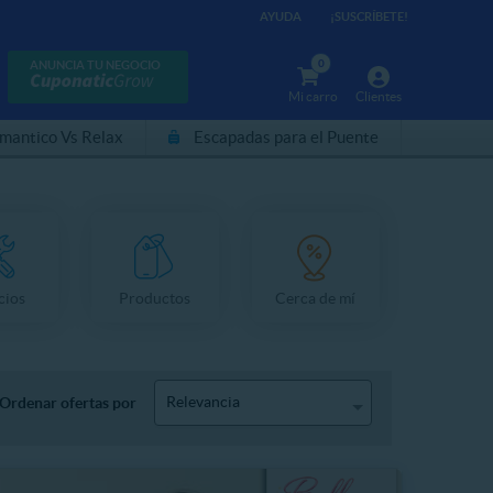
AYUDA
¡SUSCRÍBETE!
0
ANUNCIA TU NEGOCIO
Mi carro
Clientes
mantico Vs Relax
Escapadas para el Puente
cios
Productos
Cerca de mí
Relevancia
Ordenar ofertas por