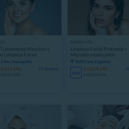
IRO
AHIMSA SPA
 Tratamiento Manchas y
Limpieza Facial Profunda +
n Limpieza Facial
Microdermoabrasión
2 km, Teusaquillo
16855 km, Engativá
CO$19.990
CO$19.990
22 Vendidos
20
83%
O$120.000
CO$120.000