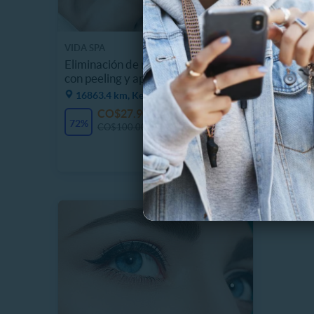
VIDA SPA
ORIGEN 
Eliminación de manchas faciales
Limpiez
con peeling y aparatología
Exfolia
16863.4 km, Kennedy
16858
CO$27.900
7 Vendidos
72%
67%
CO$100.000
C