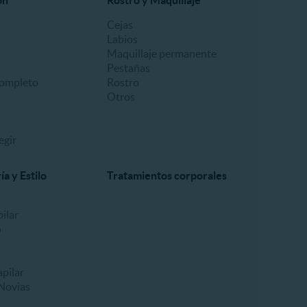
ón
Rostro y Maquillaje
Cejas
Labios
Maquillaje permanente
Pestañas
ompleto
Rostro
Otros
egir
a y Estilo
Tratamientos corporales
ilar
o
pilar
Novias