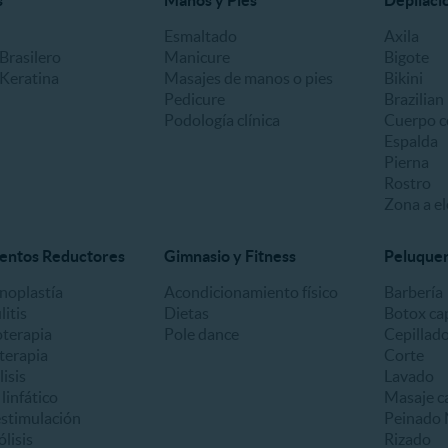
s
Manos y Pies
Depilaci
Esmaltado
Axila
Brasilero
Manicure
Bigote
 Keratina
Masajes de manos o pies
Bikini
Pedicure
Brazilian
Podología clínica
Cuerpo c
Espalda
Pierna
Rostro
Zona a el
entos Reductores
Gimnasio y Fitness
Peluquerí
oplastía
Acondicionamiento físico
Barbería
litis
Dietas
Botox cap
oterapia
Pole dance
Cepillad
terapia
Corte
lisis
Lavado
linfático
Masaje ca
estimulación
Peinado 
ólisis
Rizado