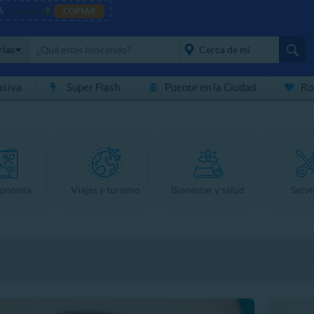
A
al pagar
?
COPIAR
rías
asiva
Super Flash
Puente en la Ciudad
Ro
placeholder="Todo el
país">
ronomía
Viajes y turismo
Bienestar y salud
Servi