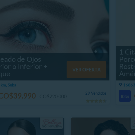
1 Cit
neado de Ojos
Porc
ior o Inferior +
Rostr
VER OFERTA
que
Amér
 km, Suba
16863
29 Vendidos
CO$39.990
CO$220.000
83%