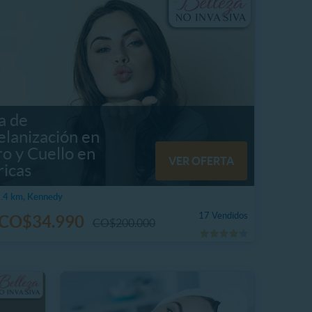
a de
elanización en
o y Cuello en
VER OFERTA
icas
.4 km, Kennedy
17 Vendidos
CO$34.990
CO$200.000