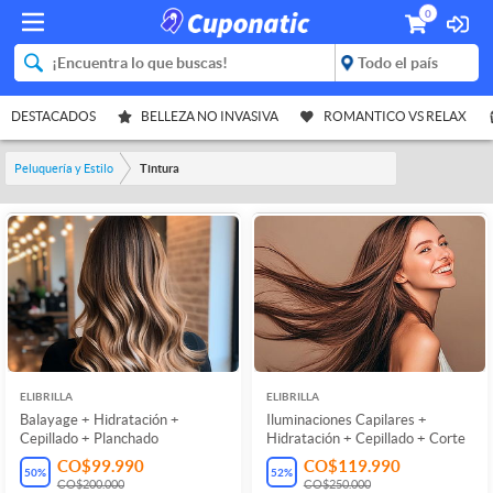
0
DESTACADOS
BELLEZA NO INVASIVA
ROMANTICO VS RELAX
Peluquería y Estilo
Tintura
ELIBRILLA
ELIBRILLA
Balayage + Hidratación +
Iluminaciones Capilares +
Cepillado + Planchado
Hidratación + Cepillado + Corte
CO$99.990
CO$119.990
50
%
52
%
CO$200.000
CO$250.000