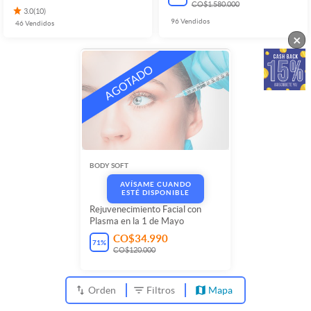
CO$1.580.000
3.0
(
10
)
96
Vendidos
46
Vendidos
×
BODY SOFT
AVÍSAME CUANDO
ESTÉ DISPONIBLE
Rejuvenecimiento Facial con
Plasma en la 1 de Mayo
CO$34.990
71
%
CO$120.000
Orden
Filtros
Mapa