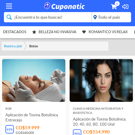
0
DESTACADOS
BELLEZA NO INVASIVA
ROMANTICO VS RELAX
Rostro y piel
Botox
RGR
CLINICA MEDICINA INTEGRATIVA Y
BIOESTETICA
Aplicación de Toxina Botulínica
Aplicación de Toxina Botulínica,
Entrecejo
20, 40, 60, 80, 100 Und
CO$59.999
63
%
CO$154.990
CO$160.000
90
%