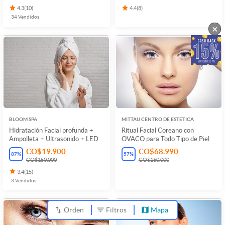
4.3
(
10
)
4.4
(
8
)
34
Vendidos
×
BLOOM SPA
MITTAU CENTRO DE ESTETICA
Hidratación Facial profunda +
Ritual Facial Coreano con
Ampolleta + Ultrasonido + LED
OVACO para Todo Tipo de Piel
CO$19.900
CO$68.990
87
%
57
%
CO$150.000
CO$160.000
3.4
(
15
)
3
Vendidos
Orden
Filtros
Mapa