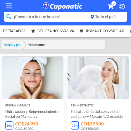
0
DESTACADOS
BELLEZA NO INVASIVA
ROMANTICO VS RELAX
Rostro y piel
Hidratantes
FIGURA Y REALCE
FENIX ESTHETIC
Hidratación y Rejuvenecimiento
Hidratación facial con velo de
Facial en Mandalay
colágeno + Masaje 1/2 espalda
CO$24.990
CO$39.900
86
%
73
%
CO$180.000
CO$150.000