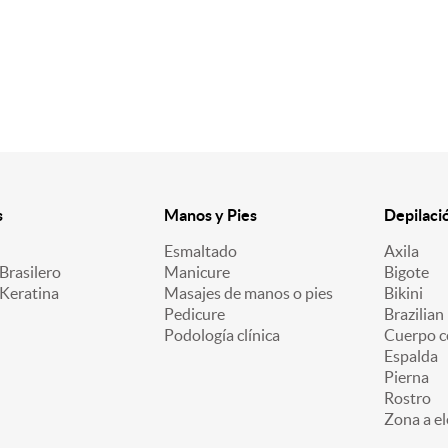
s
Manos y Pies
Depilaci
Esmaltado
Axila
Brasilero
Manicure
Bigote
 Keratina
Masajes de manos o pies
Bikini
Pedicure
Brazilian
Podología clínica
Cuerpo c
Espalda
Pierna
Rostro
Zona a el