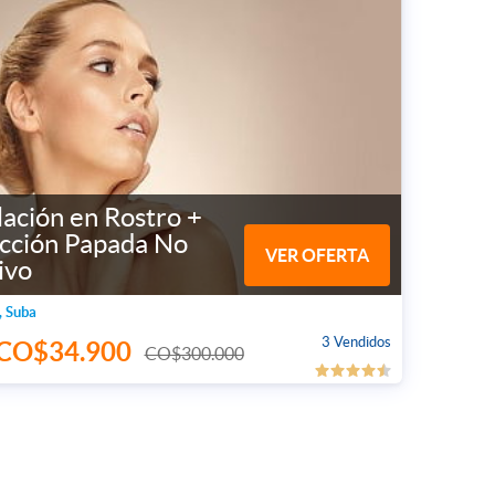
lación en Rostro +
cción Papada No
VER OFERTA
ivo
, Suba
3 Vendidos
CO$34.900
CO$300.000