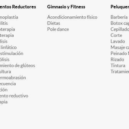
entos Reductores
Gimnasio y Fitness
Peluquerí
oplastía
Acondicionamiento físico
Barbería
litis
Dietas
Botox cap
oterapia
Pole dance
Cepillad
terapia
Corte
lisis
Lavado
linfático
Masaje ca
estimulación
Peinado 
ólisis
Rizado
miento de glúteos
Tintura
ultura
Tratamie
ermoabrasión
ecuencia
ción
ento reductivo
apia