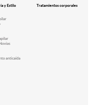
a y Estilo
Tratamientos corporales
ilar
o
pilar
Novias
nto anticaída