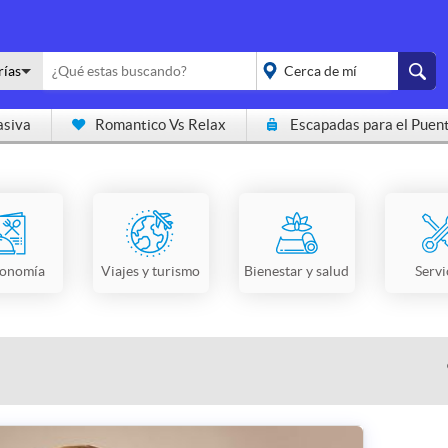
rías
asiva
Romantico Vs Relax
Escapadas para el Puen
placeholder="Todo el
país">
ronomía
Viajes y turismo
Bienestar y salud
Servi