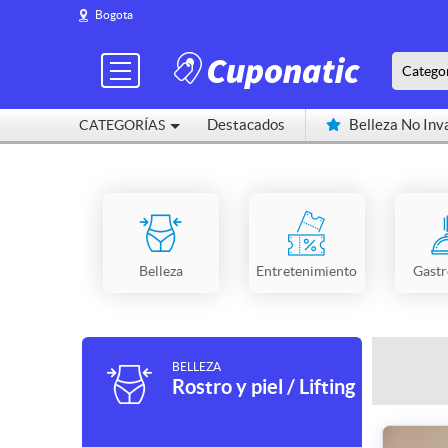
Bogota
Catego
Destacados
Belleza No Inv
CATEGORÍAS
Cerca de mí
Belleza
Entretenimiento
Gast
BELLEZA
Rostro y piel / Lifting