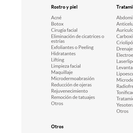
Rostro y piel
Tratami
Acné
Abdomin
Botox
Anticelu
Cirugía facial
Auricul
Eliminación de cicatrices o
Carboxi
estrías
Criolipó
Exfoliantes o Peeling
Drenaje 
Hidratantes
Electro
Lifting
Laserlip
Limpieza facial
Levanta
Maquillaje
Lipoesc
Microdermoabrasión
Microd
Reducción de ojeras
Radiofr
Rejuvenecimiento
Tonifica
Remoción de tatuajes
Tratami
Otros
Yesoter
Otros
Otros