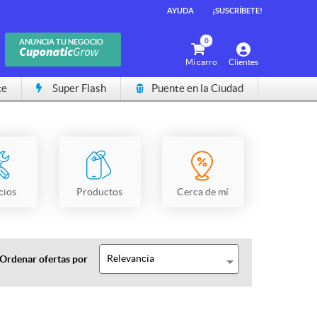
AYUDA
¡SUSCRÍBETE!
0
ANUNCIA TU NEGOCIO
Mi carro
Clientes
te
Super Flash
Puente en la Ciudad
cios
Productos
Cerca de mí
Relevancia
Ordenar ofertas por