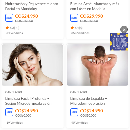
Hidratación y Rejuvenecimiento
Elimina Acné, Manchas y más
Facial en Mandalay
con Láser en Modelia
CO$24.990
CO$29.990
86
%
83
%
CO$180.000
CO$180.000
×
4.3
(
10
)
4.1
(
8
)
34
Vendidos
853
Vendidos
CANELA SPA
CANELA SPA
Limpieza Facial Profunda +
Limpieza de Espalda +
Sesión Microdermoabrasión
Microdermoabrasión
CO$24.990
CO$24.990
58
%
50
%
CO$60.000
CO$50.000
19
Vendidos
45
Vendidos