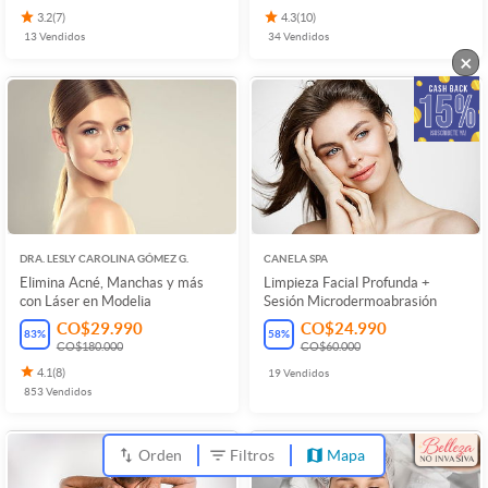
3.2
(
7
)
4.3
(
10
)
13
Vendidos
34
Vendidos
×
DRA. LESLY CAROLINA GÓMEZ G.
CANELA SPA
Elimina Acné, Manchas y más
Limpieza Facial Profunda +
con Láser en Modelia
Sesión Microdermoabrasión
CO$29.990
CO$24.990
83
%
58
%
CO$180.000
CO$60.000
4.1
(
8
)
19
Vendidos
853
Vendidos
Orden
Filtros
Mapa