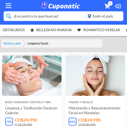
0
DESTACADOS
BELLEZA NO INVASIVA
ROMANTICO VS RELAX
Rostro y piel
Limpieza facial
BODY HARMONY ESTÉTICA Y SPA
FIGURA Y REALCE
Limpieza y Tonificación Facial en
Hidratación y Rejuvenecimiento
Galerías
Facial en Mandalay
CO$24.990
CO$24.990
79
%
86
%
CO$120.000
CO$180.000