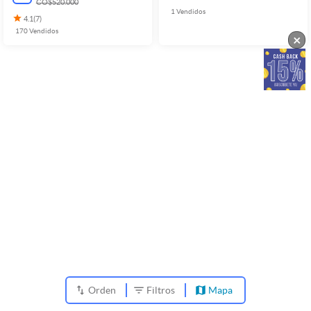
CO$520.000
1
Vendidos
4.1
(
7
)
170
Vendidos
×
Orden
Filtros
Mapa