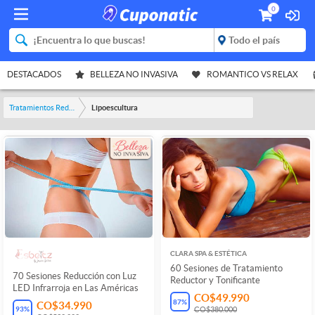
0
DESTACADOS
BELLEZA NO INVASIVA
ROMANTICO VS RELAX
Tratamientos Reductores
Lipoescultura
CLARA SPA & ESTÉTICA
60 Sesiones de Tratamiento
70 Sesiones Reducción con Luz
Reductor y Tonificante
LED Infrarroja en Las Américas
CO$49.990
87
%
CO$34.990
93
%
CO$380.000