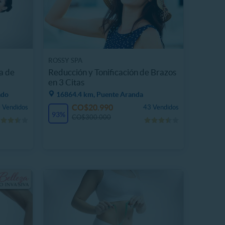
ROSSY SPA
a de
Reducción y Tonificación de Brazos
en 3 Citas
ado
16864.4 km, Puente Aranda
CO$20.990
 Vendidos
43 Vendidos
93%
CO$300.000