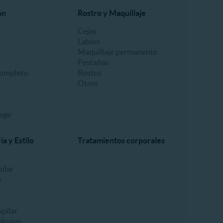
ón
Rostro y Maquillaje
Cejas
Labios
Maquillaje permanente
Pestañas
ompleto
Rostro
Otros
egir
a y Estilo
Tratamientos corporales
ilar
o
pilar
Novias