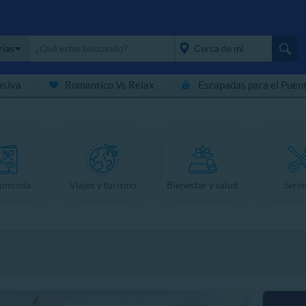
rías
asiva
Romantico Vs Relax
Escapadas para el Puen
placeholder="Todo el
país">
ronomía
Viajes y turismo
Bienestar y salud
Servi