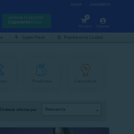
AYUDA
¡SUSCRÍBETE!
0
ANUNCIA TU NEGOCIO
Mi carro
Clientes
te
Super Flash
Puente en la Ciudad
cios
Productos
Cerca de mí
Relevancia
Ordenar ofertas por