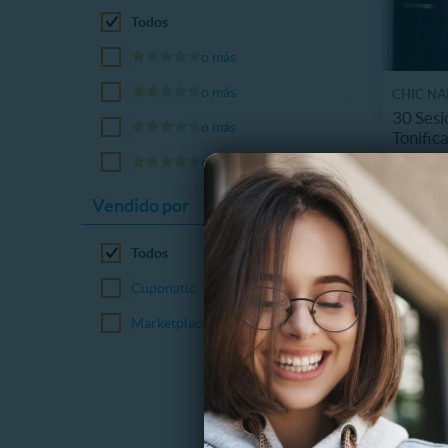
Todos
o más
o más
CHIC NA
30 Sesi
o más
Tonific
16856.
o más
94%
Vendido por
C
Todos
Cuponatic
Marketplace