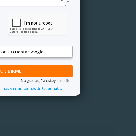
educción
 con tu cuenta Google
No gracias, Ya estoy suscrito.
inos y condiciones de Cuponatic.