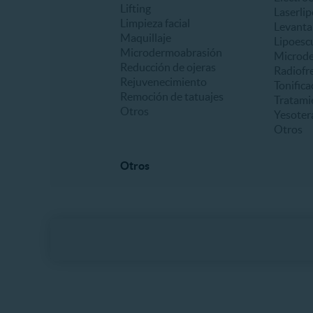
Lifting
Laserlip
Limpieza facial
Levanta
Maquillaje
Lipoesc
Microdermoabrasión
Microd
Reducción de ojeras
Radiofr
Rejuvenecimiento
Tonifica
Remoción de tatuajes
Tratami
Otros
Yesoter
Otros
Otros