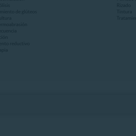
ólisis
Rizado
miento de glúteos
Tintura
ultura
Tratamie
ermoabrasión
ecuencia
ción
ento reductivo
apia