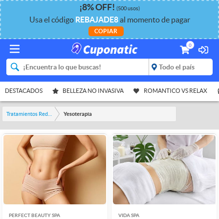
¡
8%
OFF
!
(500 usos)
Usa el código
REBAJADE8
al momento de pagar
COPIAR
0
DESTACADOS
BELLEZA NO INVASIVA
ROMANTICO VS RELAX
Tratamientos Reductores
Yesoterapia
PERFECT BEAUTY SPA
VIDA SPA