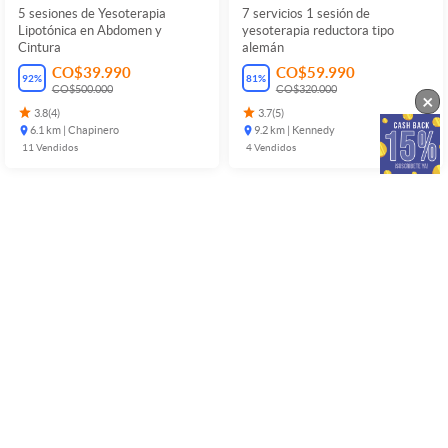
5 sesiones de Yesoterapia
7 servicios 1 sesión de
Lipotónica en Abdomen y
yesoterapia reductora tipo
Cintura
alemán
CO$39.990
CO$59.990
92
%
81
%
CO$500.000
CO$320.000
×
3.8
(
4
)
3.7
(
5
)
6.1 km | Chapinero
9.2 km | Kennedy
11
Vendidos
4
Vendidos