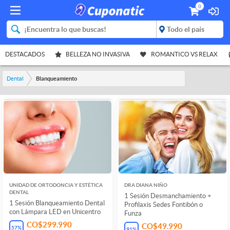
0
DESTACADOS
BELLEZA NO INVASIVA
ROMANTICO VS RELAX
Dental
Blanqueamiento
UNIDAD DE ORTODONCIA Y ESTÉTICA
DRA DIANA NIÑO
DENTAL
1 Sesión Desmanchamiento +
1 Sesión Blanqueamiento Dental
Profilaxis Sedes Fontibón o
con Lámpara LED en Unicentro
Funza
CO$299.990
CO$49.990
57
%
91
%