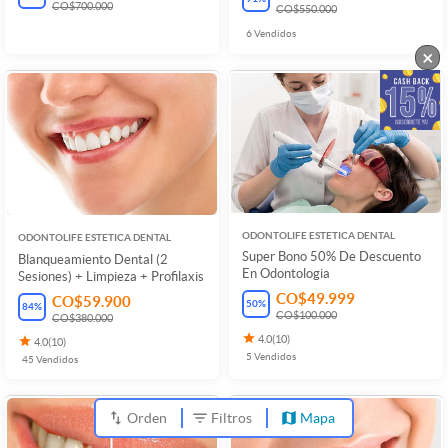
CO$700.000
CO$550.000
6
Vendidos
×
ODONTOLIFE ESTETICA DENTAL
ODONTOLIFE ESTETICA DENTAL
Super Bono 50% De Descuento
Blanqueamiento Dental (2
En Odontologia
Sesiones) + Limpieza + Profilaxis
CO$49.999
CO$59.900
50
%
84
%
CO$100.000
CO$380.000
4.0
(
10
)
4.0
(
10
)
5
Vendidos
45
Vendidos
Orden
Filtros
Mapa