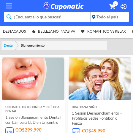
0
DESTACADOS
BELLEZA NO INVASIVA
ROMANTICO VS RELAX
Dental
Blanqueamiento
UNIDAD DE ORTODONCIA Y ESTÉTICA
DRA DIANA NIÑO
DENTAL
1 Sesión Desmanchamiento +
1 Sesión Blanqueamiento Dental
Profilaxis Sedes Fontibón o
con Lámpara LED en Unicentro
Funza
CO$299.990
CO$49.990
57
%
91
%