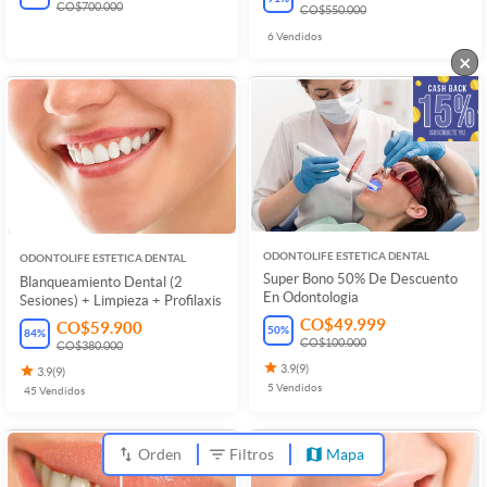
CO$700.000
CO$550.000
6
Vendidos
×
ODONTOLIFE ESTETICA DENTAL
ODONTOLIFE ESTETICA DENTAL
Super Bono 50% De Descuento
Blanqueamiento Dental (2
En Odontologia
Sesiones) + Limpieza + Profilaxis
CO$49.999
CO$59.900
50
%
84
%
CO$100.000
CO$380.000
3.9
(
9
)
3.9
(
9
)
5
Vendidos
45
Vendidos
Orden
Filtros
Mapa