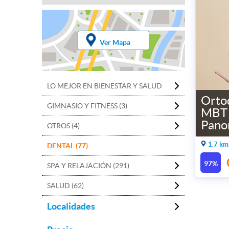
Ver Mapa
LO MEJOR EN BIENESTAR Y SALUD
Orto
GIMNASIO Y FITNESS (3)
MBT 
Pano
OTROS (4)
1.7 km
DENTAL (77)
97%
SPA Y RELAJACIÓN (291)
SALUD (62)
Localidades