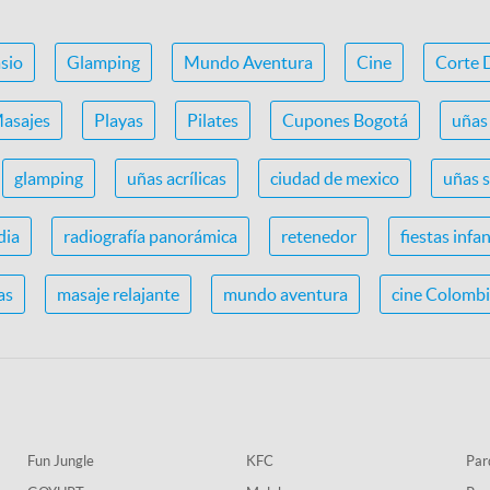
sio
Glamping
Mundo Aventura
Cine
Corte 
asajes
Playas
Pilates
Cupones Bogotá
uñas 
glamping
uñas acrílicas
ciudad de mexico
uñas 
dia
radiografía panorámica
retenedor
fiestas infan
as
masaje relajante
mundo aventura
cine Colomb
Fun Jungle
KFC
Par