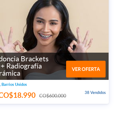
doncia Brackets
+ Radiografía
VER OFERTA
rámica
, Barrios Unidos
38 Vendidos
CO$18.990
CO$600.000