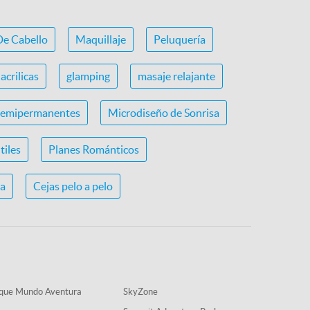
De Cabello
Maquillaje
Peluquería
acrilicas
glamping
masaje relajante
semipermanentes
Microdiseño de Sonrisa
tiles
Planes Románticos
ia
Cejas pelo a pelo
que Mundo Aventura
SkyZone