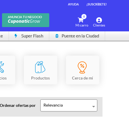
AYUDA
¡SUSCRÍBETE!
0
ANUNCIA TU NEGOCIO
Mi carro
Clientes
te
Super Flash
Puente en la Ciudad
cios
Productos
Cerca de mí
Relevancia
Ordenar ofertas por