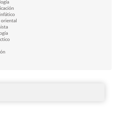
ogía
icación
infático
 oriental
ista
ogía
ctico
ión