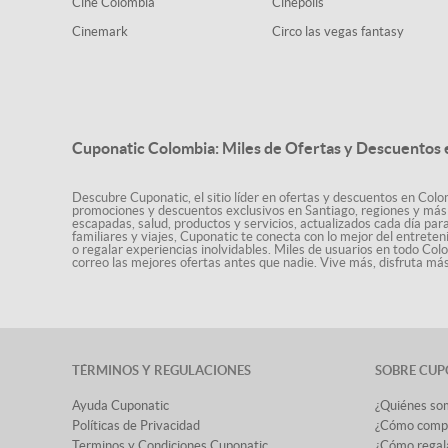
Cine Colombia
Cinépolis
Cinemark
Circo las vegas fantasy
Cuponatic Colombia: Miles de Ofertas y Descuentos e
Descubre Cuponatic, el sitio líder en ofertas y descuentos en Colom
promociones y descuentos exclusivos en Santiago, regiones y más 
escapadas, salud, productos y servicios, actualizados cada día par
familiares y viajes, Cuponatic te conecta con lo mejor del entrete
o regalar experiencias inolvidables. Miles de usuarios en todo Col
correo las mejores ofertas antes que nadie. Vive más, disfruta m
TÉRMINOS Y REGULACIONES
SOBRE CUP
Ayuda Cuponatic
¿Quiénes so
Políticas de Privacidad
¿Cómo comp
Terminos y Condiciones Cuponatic
¿Cómo regal