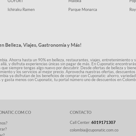
GOYURT
Maloka
Pop
Ichiraku Ramen
Parque Monarca
Roy
n Belleza, Viajes, Gastronomía y Más!
bia. Ahorra hasta un 90% en belleza, restaurantes, viajes, entretenimiento y se
allá, y disfruta experiencias únicas sin pagar de más. En Cuponatic encontrar
a que siempre tengas algo nuevo por descubrir. Desde ofertas de belleza y biene
nimiento y los servicios al mejor precio. Aprovecha nuestras ofertas, descuento
ombia ya disfrutan de los beneficios de comprar con Cuponatic: ahorro, variedad
ás y gasta menos con Cuponatic, tu portal número uno de descuentos en Colomb
ONATIC.COM.CO
CONTACTO
Call Center:
6019171307
mos?
rar?
colombia@cuponatic.com.co
ar?