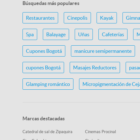
Búsquedas más populares
Restaurantes
Cinepolis
Kayak
Gimna
Spa
Balayage
Uñas
Cafeterías
M
Cupones Bogotá
manicure semipermanente
cupones Bogotá
Masajes Reductores
pasa
Glamping romántico
Micropigmentación de Cej
Marcas destacadas
Catedral de sal de Zipaquira
Cinemas Procinal