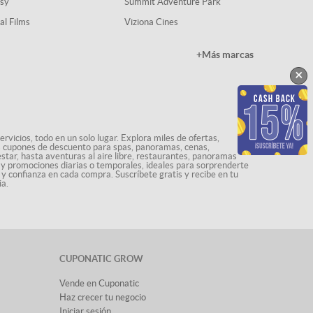
sy
Summit Adventure Park
al Films
Viziona Cines
+Más marcas
×
rvicios, todo en un solo lugar. Explora miles de ofertas,
ás cupones de descuento para spas, panoramas, cenas,
star, hasta aventuras al aire libre, restaurantes, panoramas
s y promociones diarias o temporales, ideales para sorprenderte
 y confianza en cada compra. Suscríbete gratis y recibe en tu
ia.
CUPONATIC GROW
Vende en Cuponatic
Haz crecer tu negocio
Iniciar sesión