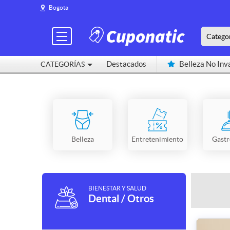
Bogota
Catego
Destacados
Belleza No Inv
CATEGORÍAS
Cerca de mí
Belleza
Entretenimiento
Gast
BIENESTAR Y SALUD
Dental / Otros