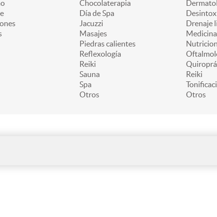
mo
Chocolaterapia
Dermatol
e
Día de Spa
Desintox
iones
Jacuzzi
Drenaje l
s
Masajes
Medicina
Piedras calientes
Nutricion
Reflexología
Oftalmol
Reiki
Quiroprá
Sauna
Reiki
Spa
Tonificac
Otros
Otros