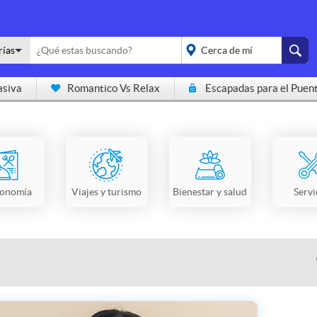
rías
asiva
Romantico Vs Relax
Escapadas para el Puen
placeholder="Todo el
país">
ronomía
Viajes y turismo
Bienestar y salud
Servi