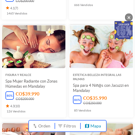
CO$200.000
666
Vendidos
4.1
(
7
)
1465
Vendidos
×
FIGURA Y REALCE
ESTETICA BELLEZA INTEGRAL LAS
PALMAS
Spa Mujer Radiante con Zonas
Spa para 4 Niñ@s con Jacuzzi en
Húmedas en Mandalay
Mandalay
CO$39.990
80
%
CO$35.990
CO$200.000
86
%
CO$250.000
4.3
(
10
)
85
Vendidos
126
Vendidos
Orden
Filtros
Mapa