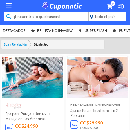
0
DESTACADOS
BELLEZA NO INVASIVA
SUPER FLASH
PUENT
Spa y Relajación
Día de Spa
HEIDY SAIZ ESTETICA PROFESIONAL
Spa de Relax Total para 1 o 2
Spa para Pareja + Jacuzzi +
Personas
Masaje en Las Américas
CO$29.990
91
%
CO$24.990
88
%
CO$320.000