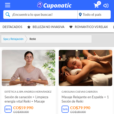
0
DESTACADOS
BELLEZA NO INVASIVA
ROMANTICO VS RELAX
Spa y Relajación
Reiki
ESTÉTICA & SPA A'NDREA HERNÁNDEZ
CAROLINA CUEVAS CABRERA
Sesión de sanación + Limpieza
Masaje Relajante en Espalda + 1
energía vital Reiki + Masaje
Sesión de Reiki
CO$59.990
CO$79.990
80
%
56
%
CO$300.000
CO$180.000