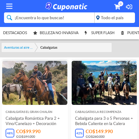
0
DESTACADOS
BELLEZA NO INVASIVA
SUPER FLASH
PUENT
Aventuras al aire libre
Cabalgatas
CABALGATAS EL GRAN CHALÁN
CABALGATAS LA RECOMPENZA
Cabalgata Romántica Para 2 +
Cabalgata para 3 o 5 Personas +
Vino/Canelazo + Decoración
Bebida Caliente en la Calera
CO$99.990
CO$149.990
48
%
42
%
CO$194.000
CO$260.000