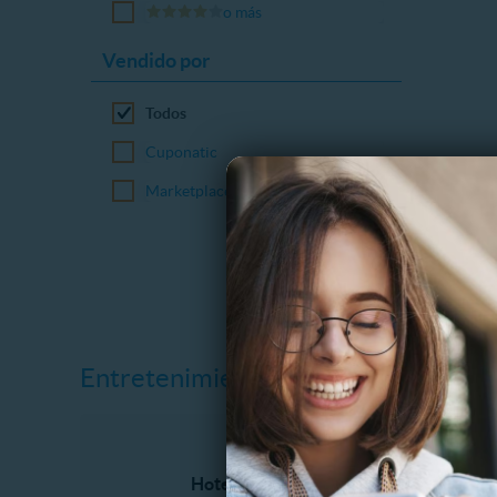
o más
Vendido por
Todos
Cuponatic
Marketplace
Entretenimiento
Hoteles
Aventura