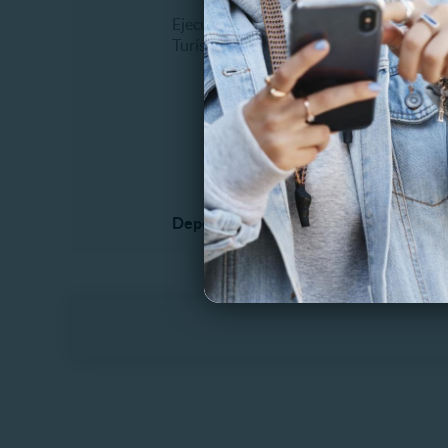
Ejecutivos
Biciclet
Turísticos
Cabalga
Caminat
Paintbal
Parques
Otros
Deportes extremos