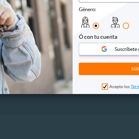
a
Cine
Género:
tas
Comidas y bebidas
as Ecologicas
Fiestas
l
Humor
 de entretenimiento
Infantiles
Ó con tu cuenta
Musicales
Teatro
Suscríbete
Otros
Acepto los
Térm