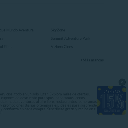
que Mundo Aventura
SkyZone
sy
Summit Adventure Park
al Films
Viziona Cines
+Más marcas
×
rvicios, todo en un solo lugar. Explora miles de ofertas,
ás cupones de descuento para spas, panoramas, cenas,
star, hasta aventuras al aire libre, restaurantes, panoramas
s y promociones diarias o temporales, ideales para sorprenderte
 y confianza en cada compra. Suscríbete gratis y recibe en tu
ia.