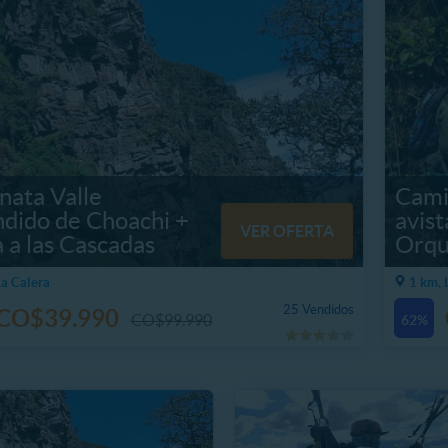
nata Valle
Camin
ndido de Choachi +
avis
VER OFERTA
a a las Cascadas
Orqu
La Calera
1 km, 
25 Vendidos
CO$39.990
CO$99.990
62%