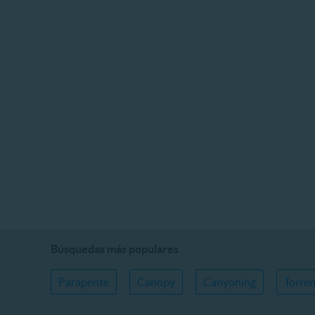
Búsquedas más populares
Parapente
Canopy
Canyoning
Torre