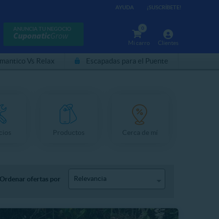
AYUDA
¡SUSCRÍBETE!
0
ANUNCIA TU NEGOCIO
Mi carro
Clientes
mantico Vs Relax
Escapadas para el Puente
cios
Productos
Cerca de mí
Relevancia
Ordenar ofertas por