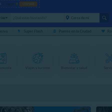
A
al pagar
?
COPIAR
rías
asiva
Super Flash
Puente en la Ciudad
Ro
placeholder="Todo el
país">
ronomía
Viajes y turismo
Bienestar y salud
Servi