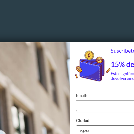
Suscríbete
15% de
Esto signific
devolveremo
Email:
Ciudad:
s al aire libre
Espectáculos
Otros
Bogota