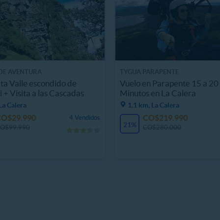
DE AVENTURA
TYGUA PARAPENTE
a Valle escondido de
Vuelo en Parapente 15 a 20
 + Visita a las Cascadas
Minutos en La Calera
La Calera
1.1 km, La Calera
CO$29.990
CO$219.990
4 Vendidos
21%
O$99.990
CO$280.000