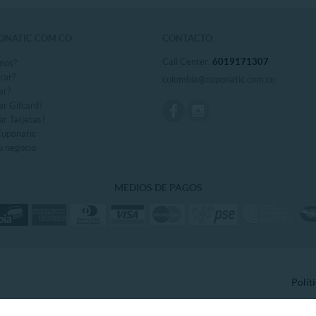
ONATIC.COM.CO
CONTACTO
Call Center:
6019171307
mos?
rar?
colombia@cuponatic.com.co
ar?
r Gifcard?
r Tarjetas?
Cuponatic
u negocio
MEDIOS DE PAGOS
Polít