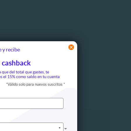
 y recibe
 cashback
a que del total que gastes, te
s el 15% como saldo en tu cuenta
*
Válido solo para nuevos suscritos
*
Cine