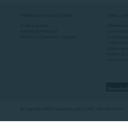
TÉRMINOS Y REGULACIONES
SOBRE CUP
Ayuda Cuponatic
¿Quiénes so
Políticas de Privacidad
¿Cómo comp
Terminos y Condiciones Cuponatic
¿Cómo regal
¿Cómo regala
¿Cómo regala
Publicar en 
Haz crecer t
© Copyright 2026 Cuponatic.com.co | NIT: 900.409.419-4