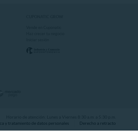
CUPONATIC GROW
Vende en Cuponatic
Haz crecer tu negocio
Iniciar sesión
Horario de atención: Lunes a Viernes 8:30 a.m. a 5:30 p.m.
ica y tratamiento de datos personales
Derecho a retracto