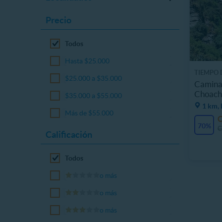
Precio
Todos
Hasta $25.000
TIEMPO 
$25.000 a $35.000
Caminat
Choachi
$35.000 a $55.000
1 km, 
Más de $55.000
70%
C
Calificación
Todos
o más
o más
o más