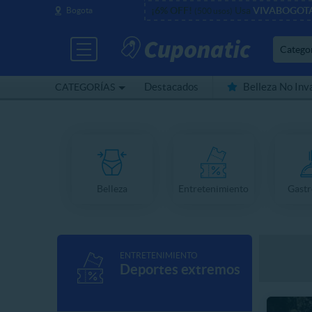
¡6% OFF!
Usa
VIVABOGOT
Bogota
(500 usos)
Catego
Destacados
Belleza No Inv
CATEGORÍAS
Cerca de mí
Belleza
Entretenimiento
Gast
ENTRETENIMIENTO
Deportes extremos