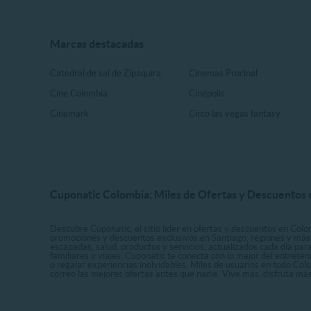
Marcas destacadas
Catedral de sal de Zipaquira
Cinemas Procinal
Cine Colombia
Cinépolis
Cinemark
Circo las vegas fantasy
Cuponatic Colombia: Miles de Ofertas y Descuentos e
Descubre Cuponatic, el sitio líder en ofertas y descuentos en Colom
promociones y descuentos exclusivos en Santiago, regiones y más 
escapadas, salud, productos y servicios, actualizados cada día par
familiares y viajes, Cuponatic te conecta con lo mejor del entrete
o regalar experiencias inolvidables. Miles de usuarios en todo Col
correo las mejores ofertas antes que nadie. Vive más, disfruta m