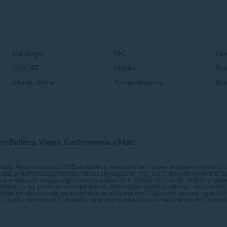
Fun Jungle
KFC
Par
GOYURT
Maloka
Pop
Ichiraku Ramen
Parque Monarca
Roy
n Belleza, Viajes, Gastronomía y Más!
bia. Ahorra hasta un 90% en belleza, restaurantes, viajes, entretenimiento y se
allá, y disfruta experiencias únicas sin pagar de más. En Cuponatic encontrar
a que siempre tengas algo nuevo por descubrir. Desde ofertas de belleza y biene
nimiento y los servicios al mejor precio. Aprovecha nuestras ofertas, descuento
ombia ya disfrutan de los beneficios de comprar con Cuponatic: ahorro, variedad
ás y gasta menos con Cuponatic, tu portal número uno de descuentos en Colomb