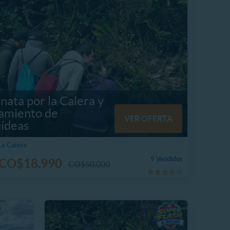
ata por la Calera y
tamiento de
VER OFERTA
ídeas
La Calera
9 Vendidos
CO$18.990
CO$50.000