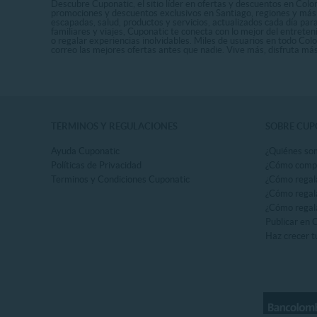
Descubre Cuponatic, el sitio líder en ofertas y descuentos en Colom
promociones y descuentos exclusivos en Santiago, regiones y más 
escapadas, salud, productos y servicios, actualizados cada día par
familiares y viajes, Cuponatic te conecta con lo mejor del entrete
o regalar experiencias inolvidables. Miles de usuarios en todo Col
correo las mejores ofertas antes que nadie. Vive más, disfruta m
TÉRMINOS Y REGULACIONES
SOBRE CUP
Ayuda Cuponatic
¿Quiénes so
Políticas de Privacidad
¿Cómo comp
Terminos y Condiciones Cuponatic
¿Cómo regal
¿Cómo regala
¿Cómo regala
Publicar en 
Haz crecer t