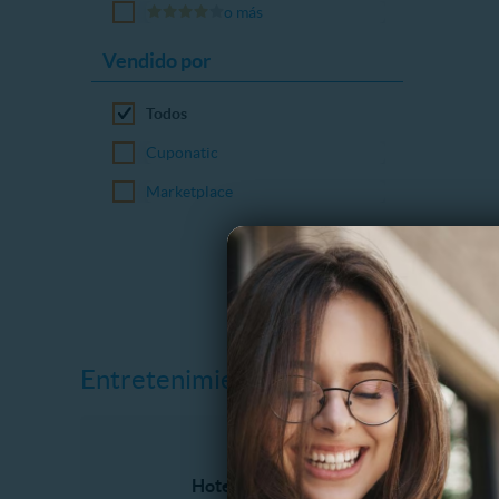
o más
Vendido por
Todos
Cuponatic
Marketplace
Entretenimiento
Hoteles
Aventura