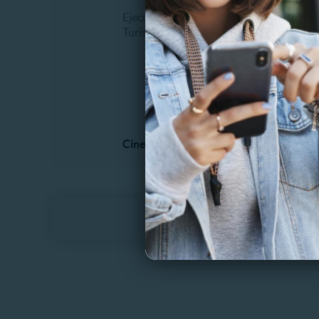
Ejecutivos
Biciclet
Turísticos
Cabalga
Caminat
Paintbal
Parques
Otros
Cine