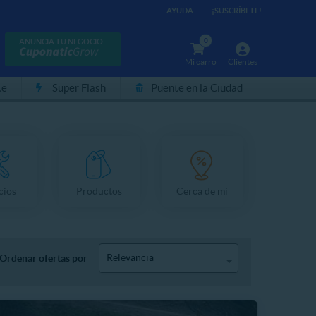
AYUDA
¡SUSCRÍBETE!
0
ANUNCIA TU NEGOCIO
Mi carro
Clientes
te
Super Flash
Puente en la Ciudad
cios
Productos
Cerca de mí
Relevancia
Ordenar ofertas por