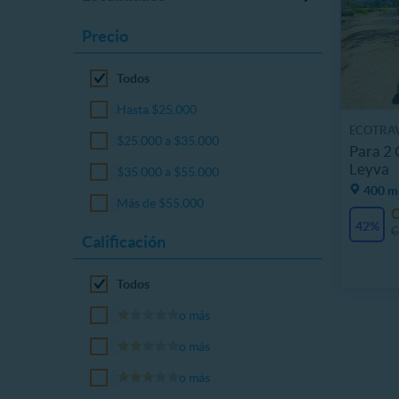
Precio
Todos
Hasta $25.000
ECOTRAV
$25.000 a $35.000
Para 2 
Leyva
$35.000 a $55.000
400 m,
Más de $55.000
42%
C
Calificación
Todos
o más
o más
o más