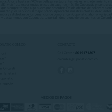
bia. Ahorra hasta un 90% en belleza, restaurantes, viajes, entretenimiento y se
allá, y disfruta experiencias únicas sin pagar de más. En Cuponatic encontrar
a que siempre tengas algo nuevo por descubrir. Desde ofertas de belleza y biene
nimiento y los servicios al mejor precio. Aprovecha nuestras ofertas, descuento
ombia ya disfrutan de los beneficios de comprar con Cuponatic: ahorro, variedad
ás y gasta menos con Cuponatic, tu portal número uno de descuentos en Colomb
ONATIC.COM.CO
CONTACTO
Call Center:
6019171307
mos?
rar?
colombia@cuponatic.com.co
ar?
r Gifcard?
r Tarjetas?
Cuponatic
u negocio
MEDIOS DE PAGOS