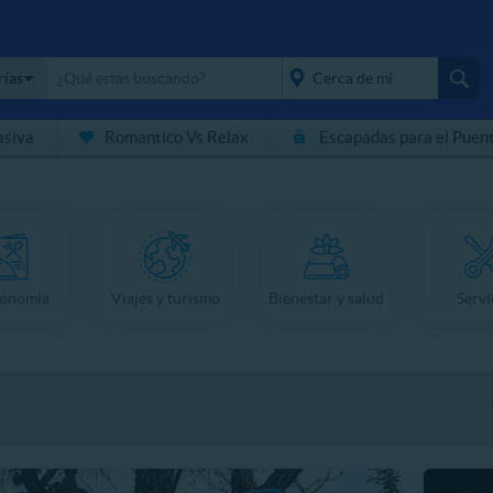
rías
asiva
Romantico Vs Relax
Escapadas para el Puen
placeholder="Todo el
país">
ronomía
Viajes y turismo
Bienestar y salud
Servi