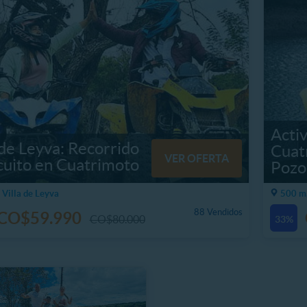
Acti
 de Leyva: Recorrido
Cuat
VER OFERTA
cuito en Cuatrimoto
Pozo
 Villa de Leyva
500 m,
88 Vendidos
CO$59.990
CO$80.000
33%