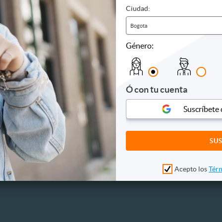
Ciudad:
a
Cine
tas
Comidas y bebidas
Bogota
as Ecologicas
Fiestas
l
Humor
Género:
 de entretenimiento
Infantiles
Musicales
Otros
Ó con tu cuenta
Suscríbete
Acepto los
Térm