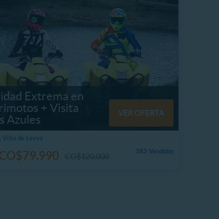
vidad Extrema en
rimotos + Visita
VER OFERTA
s Azules
 Villa de Leyva
383 Vendidos
CO$79.990
CO$120.000