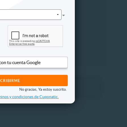
 con tu cuenta Google
No gracias, Ya estoy suscrito.
inos y condiciones de Cuponatic.