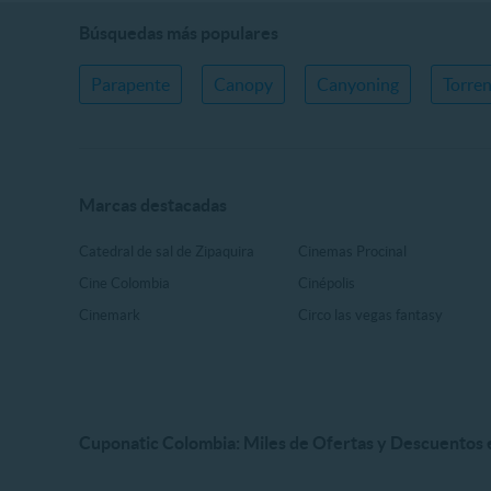
Búsquedas más populares
Parapente
Canopy
Canyoning
Torre
Marcas destacadas
Catedral de sal de Zipaquira
Cinemas Procinal
Cine Colombia
Cinépolis
Cinemark
Circo las vegas fantasy
Cuponatic Colombia: Miles de Ofertas y Descuentos e