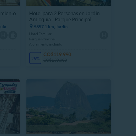
amiento
Hotel para 2 Personas en Jardín
Antioquia - Parque Principal
quia
5857.1 km, Jardín
Hotel Familiar
Parque Principal
Alojamiento incluido
CO$119.990
25%
CO$160.000