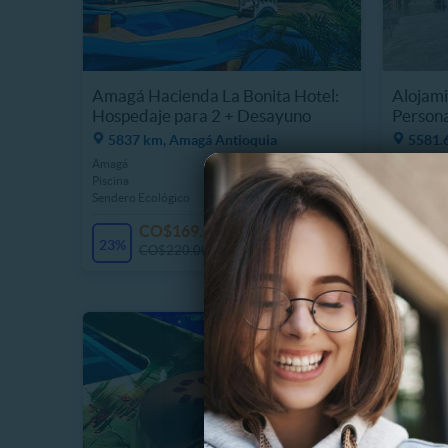
Amagá Hacienda La Bonita Hotel:
Alojamie
Hospedaje para 2 + Desayuno
Person
5837 km, Amagá Antioquia
5581.6
Amagá
Piscina
Piscina
Parquead
Sendero Ecológico
Cerca la p
CO$169.990
25 Vendidos
23%
21%
CO$220.000
C