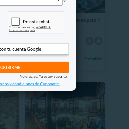
 2 +
San Jerónimo Hospedaje en para 2
+ Desayuno
5800 km, San Jerónimo
Piscina
Turco
 con tu cuenta Google
Cancha de fútbol
CO$159.990
 Vendidos
8 Vendidos
27%
CO$220.000
No gracias, Ya estoy suscrito.
inos y condiciones de Cuponatic.