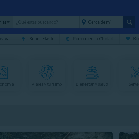
rías
asiva
Super Flash
Puente en la Ciudad
Ro
placeholder="Todo el
país">
ronomía
Viajes y turismo
Bienestar y salud
Servi