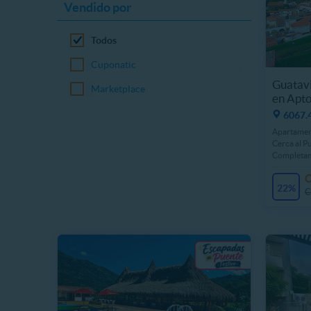
Vendido por
Todos
Cuponatic
Guatavi
Marketplace
en Apto
6067.4
Apartamen
Cerca al P
Completa
22%
C