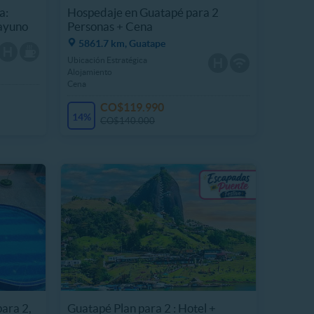
a:
Hospedaje en Guatapé para 2
sayuno
Personas + Cena
5861.7 km, Guatape
Ubicación Estratégica
Alojamiento
Cena
CO$119.990
14%
CO$140.000
ara 2,
Guatapé Plan para 2 : Hotel +