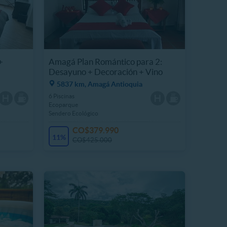
+
Amagá Plan Romántico para 2:
Desayuno + Decoración + Vino
5837 km, Amagá Antioquia
6 Piscinas
Ecoparque
Sendero Ecológico
CO$379.990
11%
CO$425.000