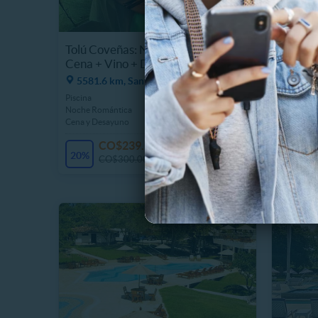
Tolú Coveñas: Noche Romántica +
Para Do
Cena + Vino + Desayuno
+ Desay
5581.6 km, Santiago de Tolú
6067.
Piscina
Alojamien
Noche Romántica
Desayuno
Cena y Desayuno
Room Serv
CO$239.990
20%
5%
CO$300.000
C