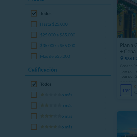
Todos
Hasta $25.000
$25.000 a $35.000
Plan a 
$35.000 a $55.000
+ Cena 
Más de $55.000
5861.
Cena en Pa
Calificación
Tour por l
Tour por 
Todos
13%
C
o más
o más
o más
o más