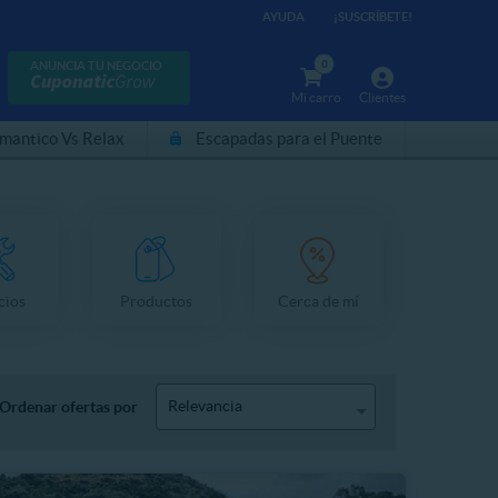
AYUDA
¡SUSCRÍBETE!
0
ANUNCIA TU NEGOCIO
Mi carro
Clientes
mantico Vs Relax
Escapadas para el Puente
cios
Productos
Cerca de mí
Relevancia
Ordenar ofertas por