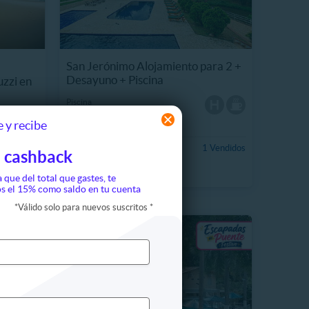
San Jerónimo Alojamiento para 2 +
Desayuno + Piscina
zzi en
Piscina
namarca
Lagos
 y recibe
Jacuzzi
 Vendidos
CO$189.990
1 Vendidos
 cashback
22%
CO$243.000
a que del total que gastes, te
s el 15% como saldo en tu cuenta
*
Válido solo para nuevos suscritos
*