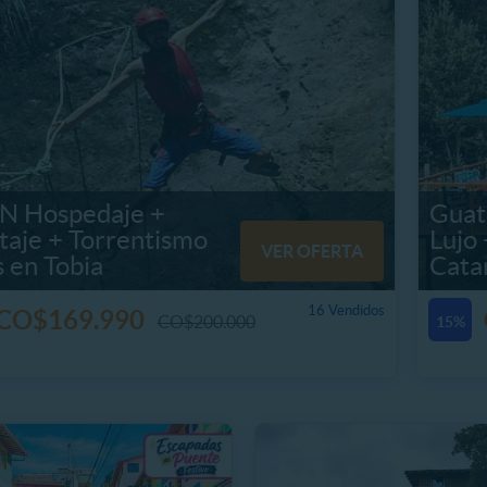
N Hospedaje +
Guat
taje + Torrentismo
Lujo
VER OFERTA
 en Tobia
Cata
16 Vendidos
CO$169.990
CO$200.000
15%