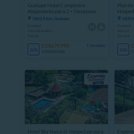
Guatapé Hotel Campestre:
Plan de
Alojamiento para 2 + Desayuno
Hospeda
5862.4 km, Guatape
5820.
Guatapé
Guatapé
Cerca al pueblo
Jacuzzi
Piscina
Terraza
CO$279.990
1 Vendidos
22%
33%
CO$360.000
C
Hotel Sky Natural: Hospedaje para
Experie