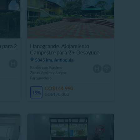
 para 2
Llanogrande: Alojamiento
Campestre para 2 + Desayuno
5845 km, Antioquia
Kiosko con Asadero
Zonas Verdes y Juegos
Parqueadero
CO$144.990
15%
CO$170.000