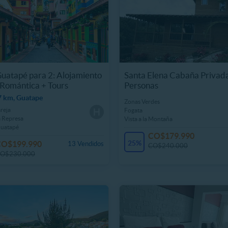
Guatapé para 2: Alojamiento
Santa Elena Cabaña Privada
Romántica + Tours
Personas
7 km, Guatape
Zonas Verdes
reja
Fogata
a Represa
Vista a la Montaña
Guatapé
CO$179.990
25%
CO$199.990
13 Vendidos
CO$240.000
O$230.000