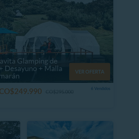
avita Glamping de
 + Desayuno + Malla
VER OFERTA
marán
6 Vendidos
CO$249.990
CO$295.000