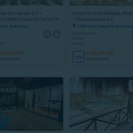
je de Lujo para 2 +
Santa Fé de Antioquia: Aloj
o Hotel Arena de Santa Fé
+ Desayuno para 2
3 km, Antioquia
5784.2 km, Santa Fé de Antio
Hotel Boutique
Piscina
des
Jacuzzi
CO$319.990
CO$279.990
22%
O$400.000
CO$360.000