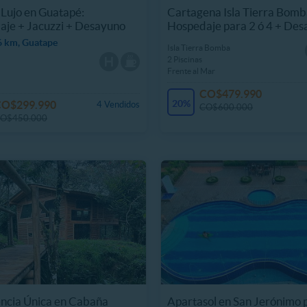
 Lujo en Guatapé:
Cartagena Isla Tierra Bomb
je + Jacuzzi + Desayuno
Hospedaje para 2 ó 4 + De
6 km, Guatape
Isla Tierra Bomba
2 Piscinas
Frente al Mar
CO$479.990
20%
CO$299.990
4 Vendidos
CO$600.000
O$450.000
ncia Única en Cabaña
Apartasol en San Jerónimo p