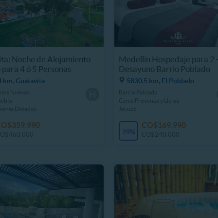
ta: Noche de Alojamiento
Medellín Hospedaje para 2 
 para 4 ó 5 Personas
Desayuno Barrio Poblado
 km, Guatavita
5830.5 km, El Poblado
tos Nuevos
Barrio Poblado
ueblo
Cerca Provenza y Lleras
mente Dotados
Jacuzzi
CO$359.990
CO$169.990
29%
O$460.000
CO$240.000