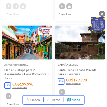
×
16
Vendidos
6
Vendidos
ARAUCARIAS HOTEL
CABAÑA DEL SOL
Plan a Guatapé para 2:
Santa Elena Cabaña Privada
Alojamiento + Cena Romántica +
para 2 Personas
Tours
CO$179.990
25
%
CO$199.990
CO$240.000
13
%
CO$230.000
Orden
Filtros
Mapa
13
Vendidos