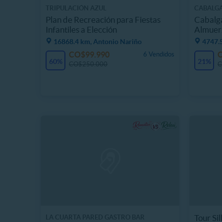
TRIPULACIÓN AZUL
CABALGA
Plan de Recreación para Fiestas
Cabalga
Infantiles a Elección
Almuerz
16868.4 km, Antonio Nariño
4747.5
CO$99.990
6 Vendidos
60%
21%
CO$250.000
C
Tour Sil
LA CUARTA PARED GASTRO BAR