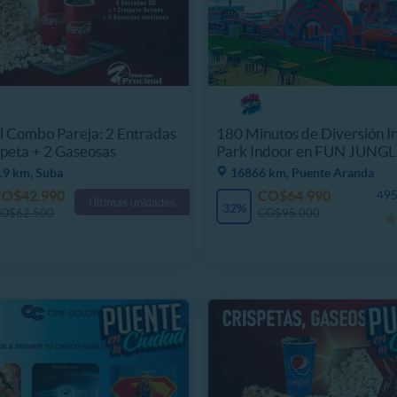
l Combo Pareja: 2 Entradas
180 Minutos de Diversión In
speta + 2 Gaseosas
Park Indoor en FUN JUNG
.9 km, Suba
16866 km, Puente Aranda
CO$42.990
CO$64.990
495
Últimas unidades
32%
O$62.500
CO$95.000