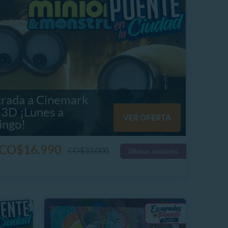
trada a Cinemark
 3D ¡Lunes a
VER OFERTA
ngo!
CO$16.990
CO$33.000
Últimas unidades