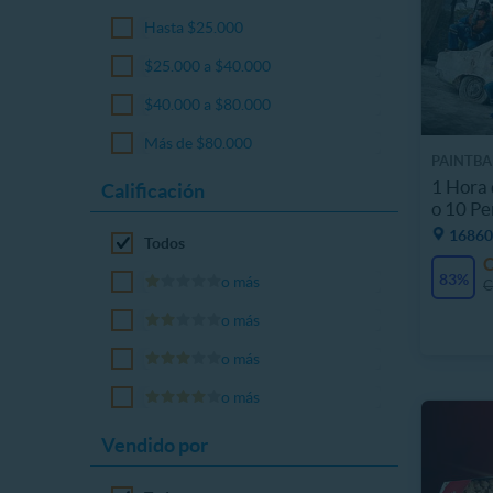
Hasta $25.000
$25.000 a $40.000
$40.000 a $80.000
Más de $80.000
PAINTBA
1 Hora 
Calificación
o 10 Pe
16860
Todos
83%
o más
C
o más
o más
o más
Vendido por