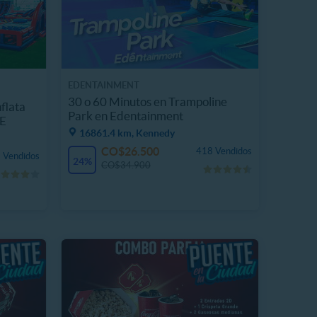
EDENTAINMENT
30 o 60 Minutos en Trampoline
flata
Park en Edentainment
LE
16861.4 km, Kennedy
CO$26.500
418 Vendidos
 Vendidos
24%
CO$34.900