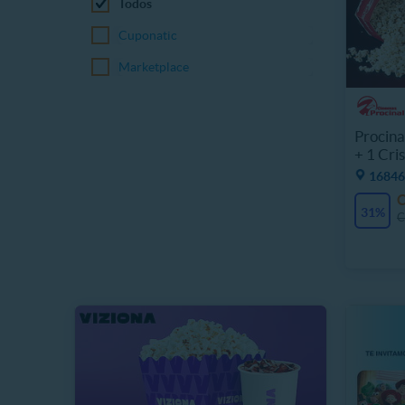
Todos
Cuponatic
Marketplace
Procina
+ 1 Cri
16846
31%
C