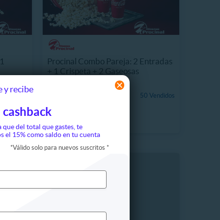
 1
Procinal Combo Pareja: 2 Entradas
+ 1 Crispeta + 2 Gaseosas
16846.9 km, Suba
 y recibe
CO$41.990
 Vendidos
50 Vendidos
33%
CO$62.500
 cashback
a que del total que gastes, te
s el 15% como saldo en tu cuenta
*
Válido solo para nuevos suscritos
*