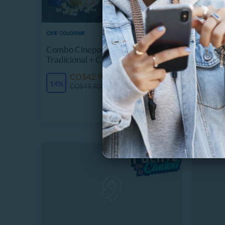
Combo Cinepolitana Pizza
Entrada
Tradicional + Crispetas + Gaseosa
Horario
CO$42.990
34 Vendidos
14%
28%
CO$49.900
C