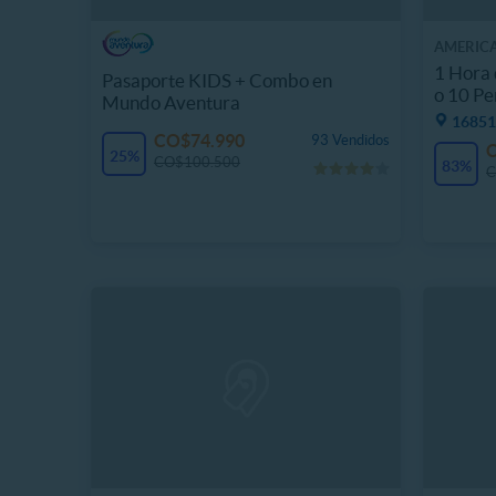
AMERICA
1 Hora 
Pasaporte KIDS + Combo en
o 10 Pe
Mundo Aventura
16851
CO$74.990
93 Vendidos
25%
CO$100.500
83%
C