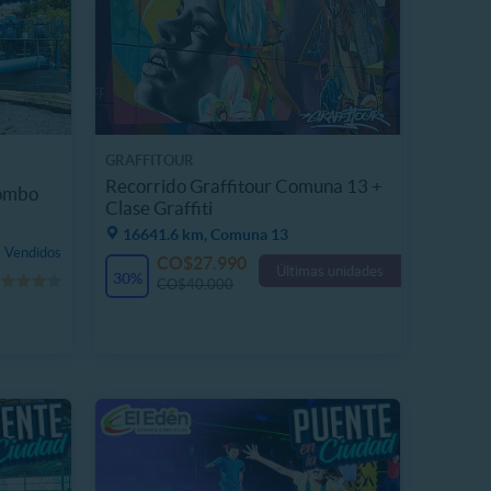
GRAFFITOUR
Recorrido Graffitour Comuna 13 +
Combo
Clase Graffiti
16641.6 km, Comuna 13
 Vendidos
CO$27.990
Últimas unidades
30%
CO$40.000