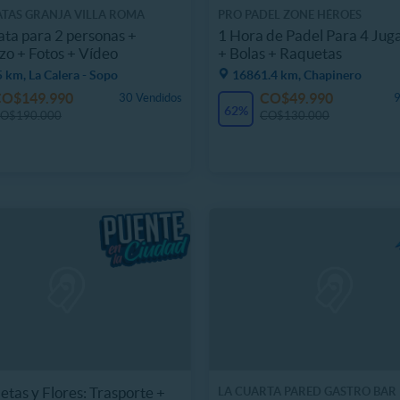
TAS GRANJA VILLA ROMA
PRO PADEL ZONE HÉROES
ta para 2 personas +
1 Hora de Padel Para 4 Jug
o + Fotos + Vídeo
+ Bolas + Raquetas
 km, La Calera - Sopo
16861.4 km, Chapinero
CO$149.990
CO$49.990
30 Vendidos
9
62%
O$190.000
CO$130.000
letas y Flores: Trasporte +
LA CUARTA PARED GASTRO BAR