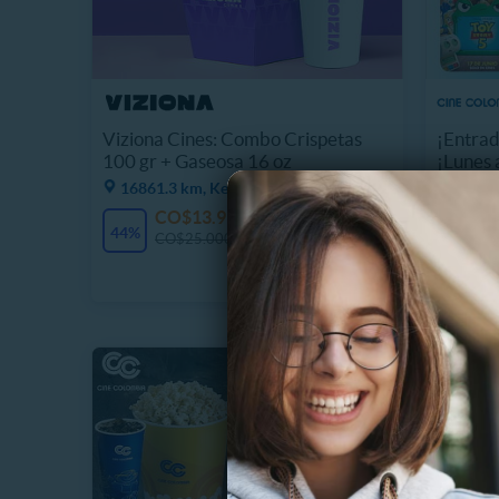
Viziona Cines: Combo Crispetas
¡Entrad
100 gr + Gaseosa 16 oz
¡Lunes
16861.3 km, Kennedy
43%
CO$13.990
347 Vendidos
C
44%
CO$25.000