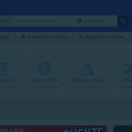
rías
asiva
Romantico Vs Relax
Puente en la Ciudad
placeholder="Todo el
país">
ronomía
Viajes y turismo
Bienestar y salud
Servi