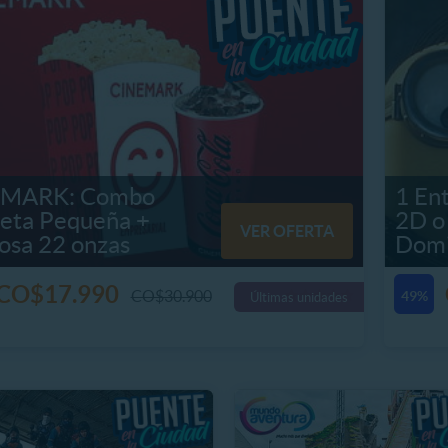
EMARK: Combo
1 En
peta Pequeña +
2D o
VER OFERTA
osa 22 onzas
Domi
CO$17.990
CO$30.900
49%
Últimas unidades