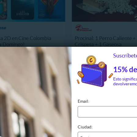
a 2D en Cine Colombia
Procinal: 1 Perro Caliente +
 a Domingo!
Crispeta + 1 Gaseosa
16846.9 km, Suba
CO$19.990
Suscríbete
10 Vendidos
CO$24.990
54
O$35.000
17%
CO$30.000
15% de
Esto signific
devolveremo
Email:
Ciudad: