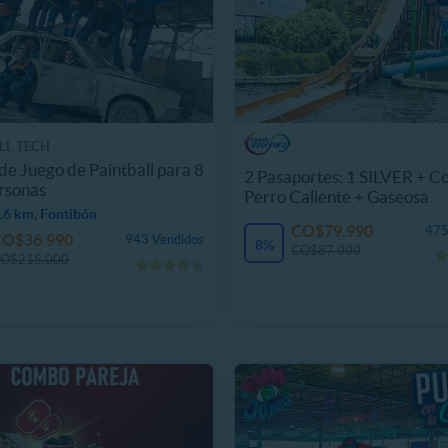
LL TECH
de Juego de Paintball para 8
2 Pasaportes: 1 SILVER + 
rsonas
Perro Caliente + Gaseosa
.6 km, Fontibón
CO$79.990
475
CO$36.990
943 Vendidos
8%
CO$87.000
O$215.000