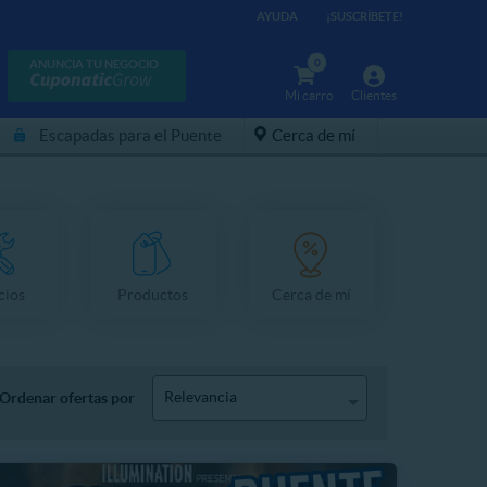
AYUDA
¡SUSCRÍBETE!
0
ANUNCIA TU NEGOCIO
Mi carro
Clientes
Escapadas para el Puente
Cerca de mí
cios
Productos
Cerca de mí
Relevancia
Ordenar ofertas por