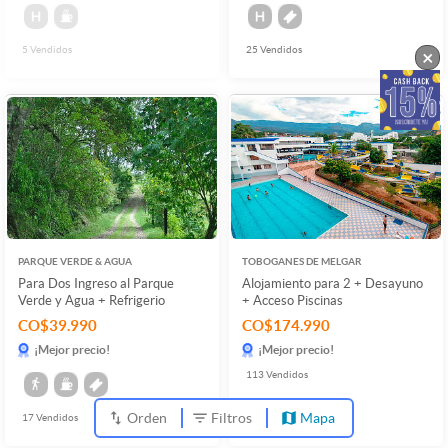
5
Vendidos
25
Vendidos
×
PARQUE VERDE & AGUA
TOBOGANES DE MELGAR
Para Dos Ingreso al Parque
Alojamiento para 2 + Desayuno
Verde y Agua + Refrigerio
+ Acceso Piscinas
CO$39.990
CO$174.990
¡Mejor precio!
¡Mejor precio!
113
Vendidos
Orden
Filtros
Mapa
17
Vendidos