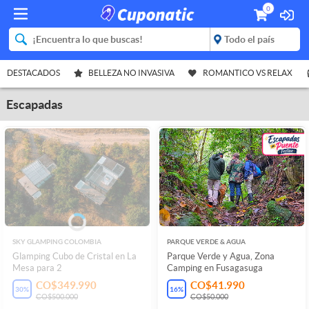
0
DESTACADOS
BELLEZA NO INVASIVA
ROMANTICO VS RELAX
Escapadas
SKY GLAMPING COLOMBIA
PARQUE VERDE & AGUA
Glamping Cubo de Cristal en La
Parque Verde y Agua, Zona
Mesa para 2
Camping en Fusagasuga
CO$349.990
CO$41.990
30
%
16
%
CO$500.000
CO$50.000