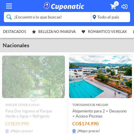
0
DESTACADOS
BELLEZA NO INVASIVA
ROMANTICO VS RELAX
Nacionales
PARQUE VERDE & AGUA
TOBOGANES DE MELGAR
Para Dos Ingreso al Parque
Alojamiento para 2 + Desayuno
Verde y Agua + Refrigerio
+ Acceso Piscinas
CO$39.990
CO$174.990
¡Mejor precio!
¡Mejor precio!