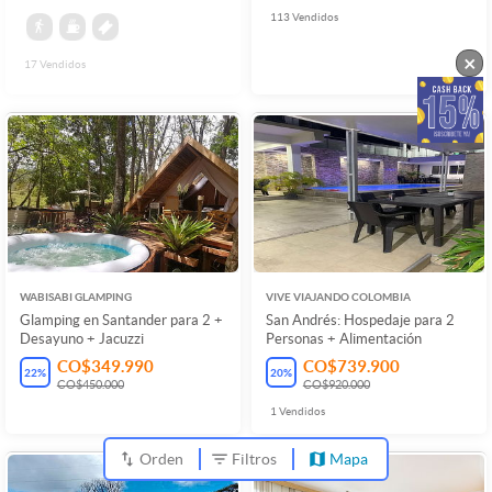
113
Vendidos
×
17
Vendidos
WABISABI GLAMPING
VIVE VIAJANDO COLOMBIA
Glamping en Santander para 2 +
San Andrés: Hospedaje para 2
Desayuno + Jacuzzi
Personas + Alimentación
CO$349.990
CO$739.900
22
%
20
%
CO$450.000
CO$920.000
1
Vendidos
Orden
Filtros
Mapa