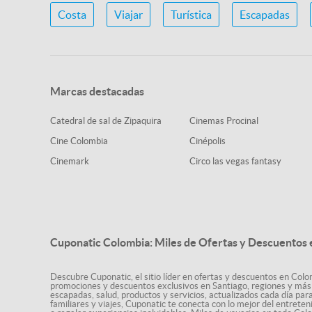
Costa
Viajar
Turística
Escapadas
Marcas destacadas
Catedral de sal de Zipaquira
Cinemas Procinal
Cine Colombia
Cinépolis
Cinemark
Circo las vegas fantasy
Cuponatic Colombia: Miles de Ofertas y Descuentos e
Descubre Cuponatic, el sitio líder en ofertas y descuentos en Colom
promociones y descuentos exclusivos en Santiago, regiones y más 
escapadas, salud, productos y servicios, actualizados cada día par
familiares y viajes, Cuponatic te conecta con lo mejor del entrete