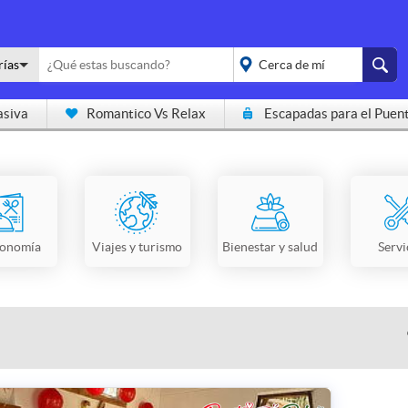
rías
asiva
Romantico Vs Relax
Escapadas para el Puen
placeholder="Todo el
país">
ronomía
Viajes y turismo
Bienestar y salud
Servi