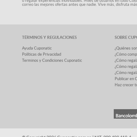
o regalar experiencias inolvidables. Miles de usuarios en todo Col
correo las mejores ofertas antes que nadie. Vive más, disfruta m
TÉRMINOS Y REGULACIONES
SOBRE CUP
Ayuda Cuponatic
¿Quiénes so
Políticas de Privacidad
¿Cómo comp
Terminos y Condiciones Cuponatic
¿Cómo regal
¿Cómo regala
¿Cómo regala
Publicar en 
Haz crecer t