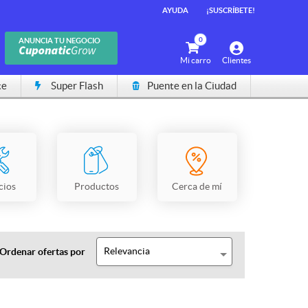
AYUDA
¡SUSCRÍBETE!
0
ANUNCIA TU NEGOCIO
Mi carro
Clientes
te
Super Flash
Puente en la Ciudad
cios
Productos
Cerca de mí
Relevancia
Ordenar ofertas por