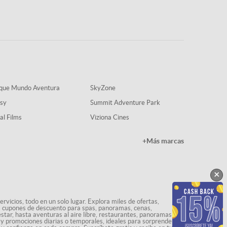
que Mundo Aventura
SkyZone
sy
Summit Adventure Park
al Films
Viziona Cines
+Más marcas
×
rvicios, todo en un solo lugar. Explora miles de ofertas,
ás cupones de descuento para spas, panoramas, cenas,
star, hasta aventuras al aire libre, restaurantes, panoramas
s y promociones diarias o temporales, ideales para sorprenderte