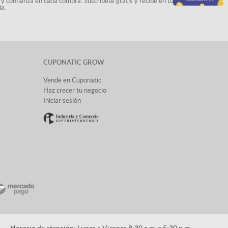
 y confianza en cada compra. Suscríbete gratis y recibe en tu
ia.
CUPONATIC GROW
Vende en Cuponatic
Haz crecer tu negocio
Iniciar sesión
Horario de atención: Lunes a Viernes 8:30 a.m. a 5:30 p.m.