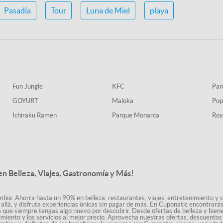
Pasadía
Tour
Luna de Miel
playa
Fun Jungle
KFC
Par
GOYURT
Maloka
Pop
Ichiraku Ramen
Parque Monarca
Roy
n Belleza, Viajes, Gastronomía y Más!
bia. Ahorra hasta un 90% en belleza, restaurantes, viajes, entretenimiento y se
allá, y disfruta experiencias únicas sin pagar de más. En Cuponatic encontrar
a que siempre tengas algo nuevo por descubrir. Desde ofertas de belleza y biene
nimiento y los servicios al mejor precio. Aprovecha nuestras ofertas, descuento