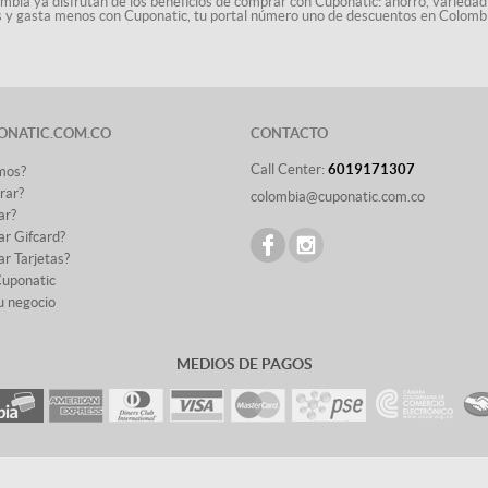
ombia ya disfrutan de los beneficios de comprar con Cuponatic: ahorro, variedad
ás y gasta menos con Cuponatic, tu portal número uno de descuentos en Colomb
ONATIC.COM.CO
CONTACTO
Call Center:
6019171307
mos?
rar?
colombia@cuponatic.com.co
ar?
r Gifcard?
r Tarjetas?
Cuponatic
u negocio
MEDIOS DE PAGOS