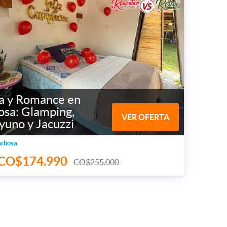
a y Romance en
osa: Glamping,
VER OFERTA
yuno y Jacuzzi
arbosa
CO$174.990
CO$255.000