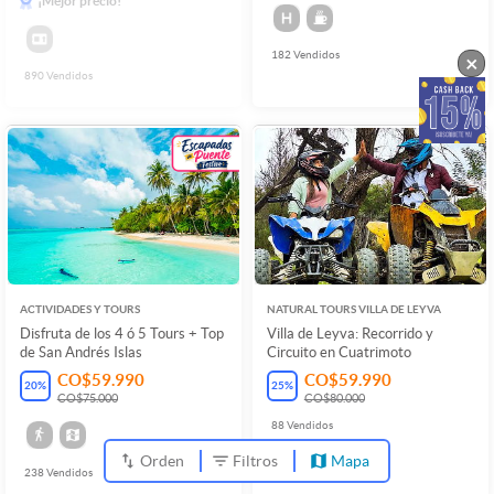
¡Mejor precio!
182
Vendidos
×
890
Vendidos
ACTIVIDADES Y TOURS
NATURAL TOURS VILLA DE LEYVA
Disfruta de los 4 ó 5 Tours + Top
Villa de Leyva: Recorrido y
de San Andrés Islas
Circuito en Cuatrimoto
CO$59.990
CO$59.990
20
%
25
%
CO$75.000
CO$80.000
88
Vendidos
Orden
Filtros
Mapa
238
Vendidos