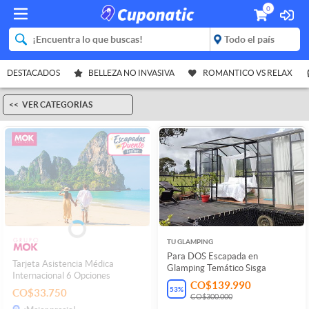
0
DESTACADOS
BELLEZA NO INVASIVA
ROMANTICO VS RELAX
VER CATEGORÍAS
TU GLAMPING
Para DOS Escapada en
Tarjeta Asistencia Médica
Glamping Temático Sisga
Internacional 6 Opciones
CO$139.990
53
%
CO$33.750
CO$300.000