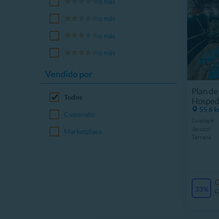
o más
o más
o más
o más
Vendido por
Plan de
Todos
Hospeda
55.6 k
Cuponatic
Guatapé
Jacuzzi
Marketplace
Terraza
33%
C