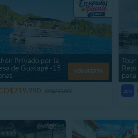
hón Privado por la
Tour 
esa de Guatapé -15
Repr
VER OFERTA
onas
para 
CO$219.990
CO$260.000
20%