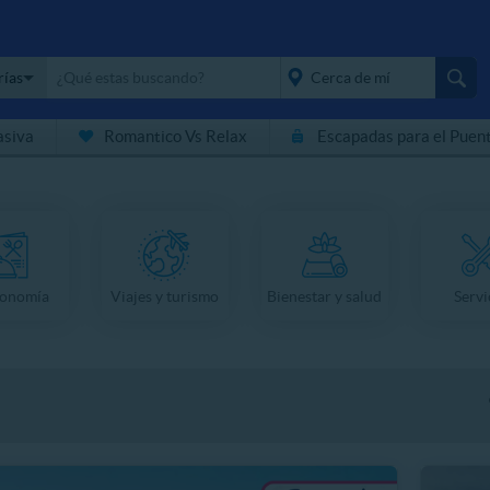
rías
asiva
Romantico Vs Relax
Escapadas para el Puen
placeholder="Todo el
país">
ronomía
Viajes y turismo
Bienestar y salud
Servi