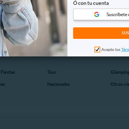
Ó con tu cuenta
Suscríbete
Acepto los
Térm
 Fiestas
Tour
Glampin
das
Nacionales
Otros vi