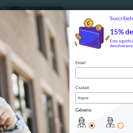
Suscríbete
15% de
Esto signific
devolveremo
Email:
ento en Guatapé en
ión con Vista al Lago
, Guatapé
o incluido
Ciudad:
vista al lago
Bogota
Género:
CO$143.990
22 Vendidos
O$180.000