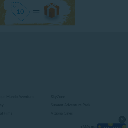
que Mundo Aventura
SkyZone
sy
Summit Adventure Park
al Films
Viziona Cines
×
+Más marcas