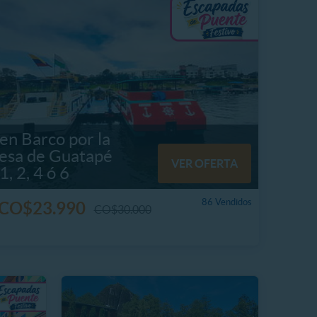
en Barco por la
esa de Guatapé
VER OFERTA
1, 2, 4 ó 6
86 Vendidos
CO$23.990
CO$30.000