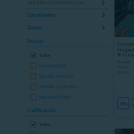
TARJETAS DE ASISTENCIA (6)
Localidades
Zonas
Precio
Escapa
Hospeda
Todos
55.6 k
Guatapé
Hasta $60.000
Jacuzzi
Terraza
$60.000 a $90.000
$90.000 a $170.000
Más de $170.000
38%
C
Calificación
Todos