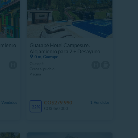
amiento
Guatapé Hotel Campestre:
Alojamiento para 2 + Desayuno
0 m, Guatape
Guatapé
Cerca al pueblo
Piscina
CO$279.990
 Vendidos
1 Vendidos
22%
CO$360.000