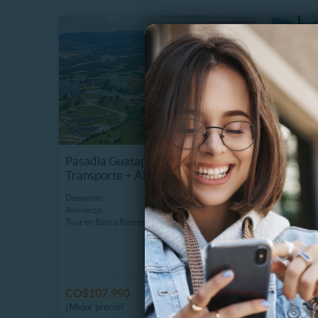
Pasadía Guatapé desde Medellín:
Alojami
Transporte + Almuerzo y Más
Habitac
8.3 km
Desayuno
Alojamient
Almuerzo
Habitación 
Tour en Barco Represa
Guatapé
CO$107.990
275 Vendidos
20%
¡Mejor precio!
C