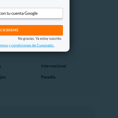
 con tu cuenta Google
No gracias, Ya estoy suscrito.
inos y condiciones de Cuponatic.
g
Internacional
ajes
Pasadia