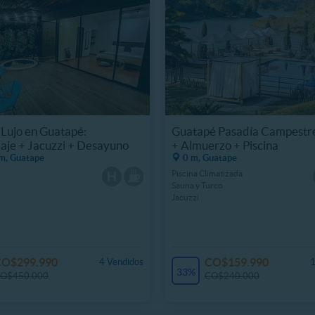
 Lujo en Guatapé:
Guatapé Pasadía Campestre
je + Jacuzzi + Desayuno
+ Almuerzo + Piscina
m, Guatape
0 m, Guatape
Piscina Climatizada
Sauna y Turco
Jacuzzi
CO$299.990
CO$159.990
4 Vendidos
1
33%
O$450.000
CO$240.000