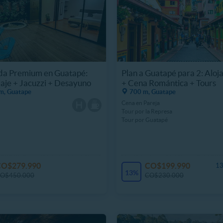
da Premium en Guatapé:
Plan a Guatapé para 2: Aloj
je + Jacuzzi + Desayuno
+ Cena Romántica + Tours
m, Guatape
700 m, Guatape
Cena en Pareja
Tour por la Represa
Tour por Guatapé
CO$279.990
CO$199.990
13
13%
O$450.000
CO$230.000