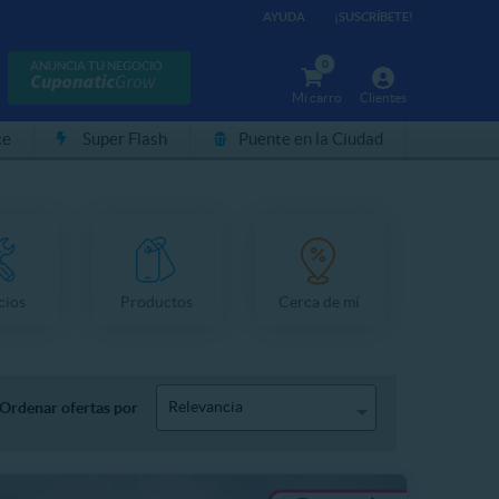
AYUDA
¡SUSCRÍBETE!
0
ANUNCIA TU NEGOCIO
Mi carro
Clientes
te
Super Flash
Puente en la Ciudad
cios
Productos
Cerca de mí
Relevancia
Ordenar ofertas por