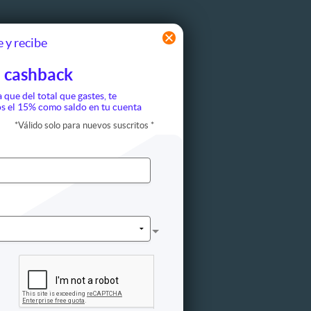
 y recibe
 cashback
a que del total que gastes, te
s el 15% como saldo en tu cuenta
*
Válido solo para nuevos suscritos
*